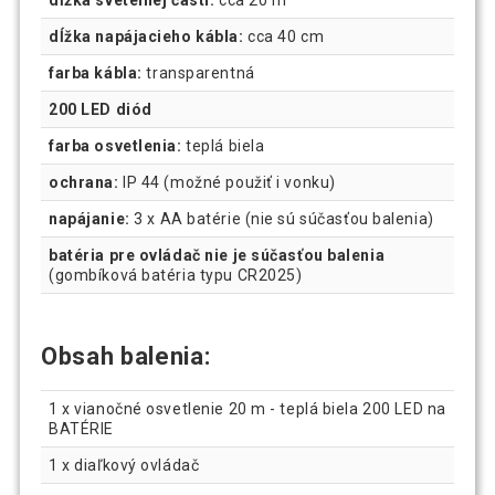
dĺžka napájacieho kábla:
cca 40 cm
farba kábla:
transparentná
200 LED diód
farba osvetlenia:
teplá biela
ochrana:
IP 44 (možné použiť i vonku)
napájanie:
3 x AA batérie (nie sú súčasťou balenia)
batéria pre ovládač nie je súčasťou balenia
(gombíková batéria typu CR2025)
Obsah balenia:
1 x vianočné osvetlenie 20 m - teplá biela 200 LED na
BATÉRIE
1 x diaľkový ovládač