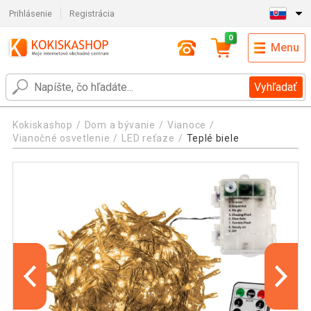
Prihlásenie
Registrácia
0
Menu
Vyhľadať
Kokiskashop
Dom a bývanie
Vianoce
Vianočné osvetlenie
LED reťaze
Teplé biele