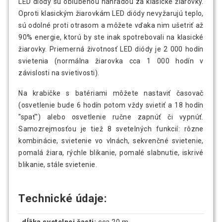
LED diódy sú obľúbenou náhradou za klasické žiarovky.
Oproti klasickým žiarovkám LED diódy nevyžarujú teplo,
sú odolné proti otrasom a môžete vďaka nim ušetriť až
90% energie, ktorú by ste inak spotrebovali na klasické
žiarovky. Priemerná životnosť LED diódy je 2 000 hodín
svietenia (normálna žiarovka cca 1 000 hodín v
závislosti na svietivosti).
Na krabičke s batériami môžete nastaviť časovač
(osvetlenie bude 6 hodín potom vždy svietiť a 18 hodín
"spať") alebo osvetlenie ručne zapnúť či vypnúť.
Samozrejmosťou je tiež 8 svetelných funkcií: rôzne
kombinácie, svietenie vo vlnách, sekvenčné svietenie,
pomalá žiara, rýchle blikanie, pomalé slabnutie, iskrivé
blikanie, stále svietenie.
Technické údaje:
dĺžka svetelnej časti:
cca 20 m