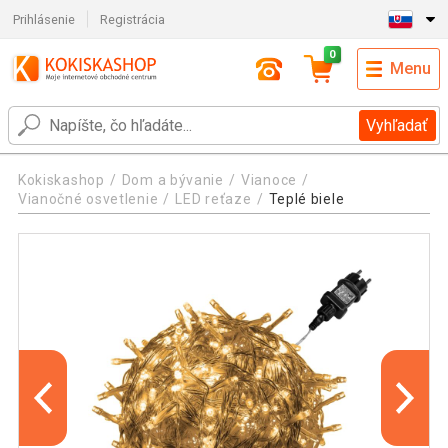
Prihlásenie
Registrácia
0
Menu
Vyhľadať
Kokiskashop
Dom a bývanie
Vianoce
Vianočné osvetlenie
LED reťaze
Teplé biele