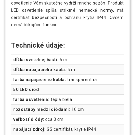
osvetlenie Vám skutočne vydrží mnoho sezón. Produkt
LED osvetlenie spĺňa striktné nemecké normy, má
certifikát bezpečnosti a ochranu krytia IP44. Ovšem
nemá blikajúcu funkciu.
Technické údaje:
dĺžka svetelnej časti:
5 m
dĺžka napájacieho kábla:
5 m
farba napájacieho kábla:
transparentná
50 LED diód
farba osvetlenia:
teplá biela
rozostupy medzi diódami:
10 cm
veľkosť diódy:
cca 3 cm
napájací zdroj:
GS certifikát, krytie IP44