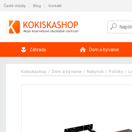
Časté otázky
Blog
Kontakt
Záhrada
Dom a bývanie
Kokiskashop
Dom a bývanie
Nábytok
Poličky
L