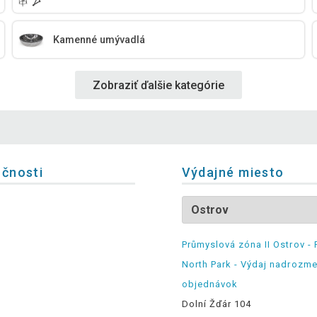
Kamenné umývadlá
Zobraziť ďalšie kategórie
očnosti
Výdajné miesto
Průmyslová zóna II Ostrov - 
North Park - Výdaj nadrozm
objednávok
Dolní Žďár 104