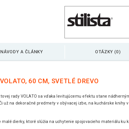
Stilista nástenná po
Stilista nástenná po
Stilista nástenná po
NÁVODY A ČLÁNKY
OTÁZKY (0)
VOLATO, 60 CM, SVETLÉ DREVO
uktovej rady VOLATO sa vďaka levitujúcemu efektu stane nádherný
Či už na dekoračné predmety v obývacej izbe, na kuchárske knihy v 
 malé dierky, ktoré slúžia na uchytenie spojovacieho materiálu ku ko