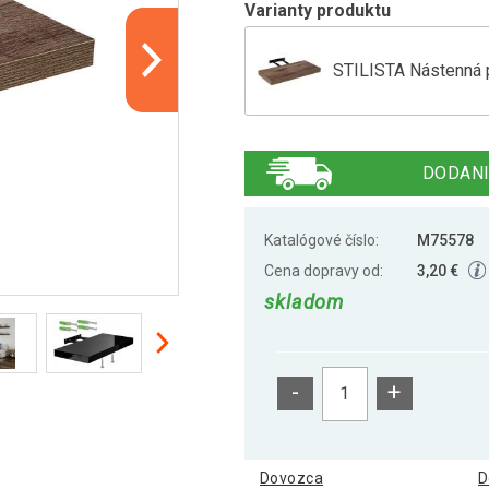
Varianty produktu
STILISTA Nástenná p
STILISTA Nástenná p
DODANI
STILISTA Nástenná p
Katalógové číslo:
M75578
Cena dopravy od:
3,20 €
skladom
Stilista nástenná po
-
+
Stilista nástenná po
Dovozca
D