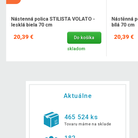
Nástenná polica STILISTA VOLATO -
Nástěnná p
lesklá biela 70 cm
bílá 70 cm
20,39 €
20,39 €
Do košíka
skladom
Aktuálne
465 524 ks
Tovaru máme na sklade
182