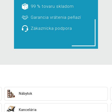
99 % tovaru skladom
Garancia vrátenia peňazí
Zákaznícka podpora
Nábytok
Kancelária