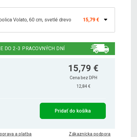
olica Volato, 60 cm, svetlé drevo
15,79 €
olica Volato, 100 cm, svetlé drevo
25,39 €
E DO 2-3 PRACOVNÝCH DNÍ
olica Volato, 110 cm, svetlé drevo
27,49 €
15,79 €
Cena bez DPH
12,84 €
lica Volato, 30 cm, tmavé drevo
11,99 €
Pridať do košíka
lica Volato, 40 cm, tmavé drevo
13,49 €
oprava a platba
Zákaznícka podpora