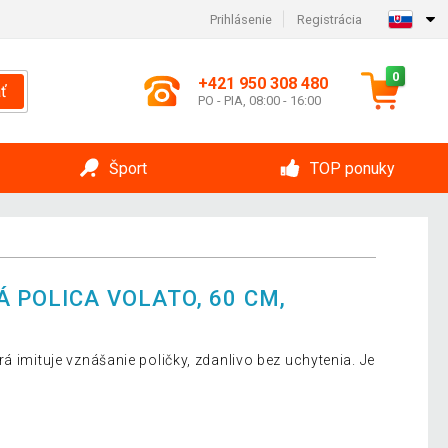
Prihlásenie
Registrácia
0
+421 950 308 480
ť
PO - PIA, 08:00 - 16:00
Šport
TOP ponuky
 POLICA VOLATO, 60 CM,
á imituje vznášanie poličky, zdanlivo bez uchytenia. Je