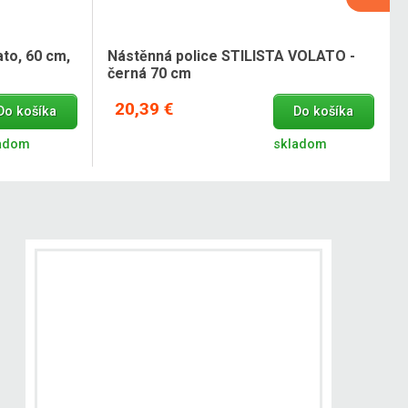
ato, 60 cm,
Nástěnná police STILISTA VOLATO -
černá 70 cm
20,39 €
Do košíka
Do košíka
adom
skladom