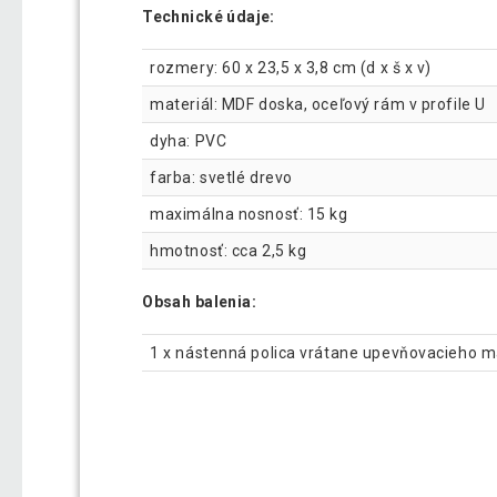
Technické údaje:
rozmery: 60 x 23,5 x 3,8 cm (d x š x v)
materiál: MDF doska, oceľový rám v profile U
dyha: PVC
farba: svetlé drevo
maximálna nosnosť: 15 kg
hmotnosť: cca 2,5 kg
Obsah balenia:
1 x nástenná polica vrátane upevňovacieho m