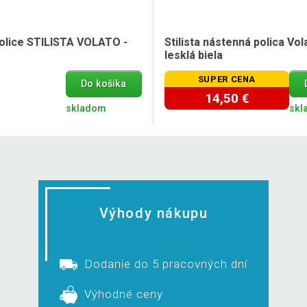
olice STILISTA VOLATO -
Stilista nástenná polica Vol
lesklá biela
SUPER CENA
Do košíka
14,50 €
skladom
skl
Výhody nákupu
Dodanie do 5 pracovných dní
Výhodné ceny