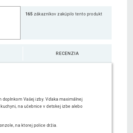
lica Volato, 50 cm, tmavé drevo
13,79 €
165
zákazníkov zakúpilo tento produkt
lica Volato, 80 cm, tmavé drevo
21,29 €
lica Volato, 90 cm, tmavé drevo
23,49 €
RECENZIA
m doplnkom Vašej izby. Vďaka maximálnej
kuchyni, na učebnice v detskej izbe alebo
nzole, na ktorej police držia.