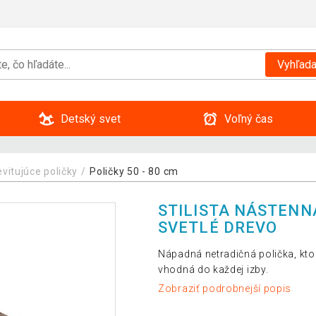
Vyhľada
Detský svet
Voľný čas
evitujúce poličky
Poličky 50 - 80 cm
STILISTA NÁSTENNÁ
SVETLÉ DREVO
Nápadná netradičná polička, ktor
vhodná do každej izby.
Zobraziť podrobnejší popis