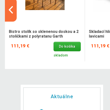
o
Bistro stolík so sklenenou doskou a 2
Skladací hl
stoličkami z polyratanu Garth
lavicami
111,19 €
111,19 €
Do košíka
skladom
Aktuálne