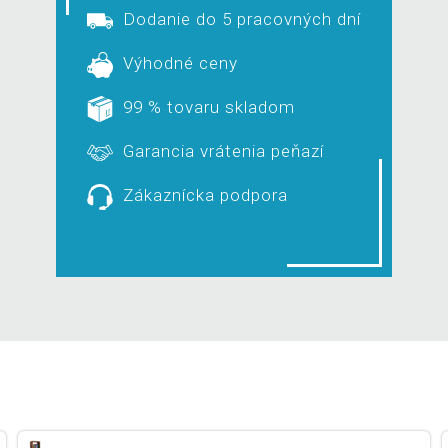
Dodanie do 5 pracovných dní
Výhodné ceny
99 % tovaru skladom
Garancia vrátenia peňazí
Zákaznícka podpora