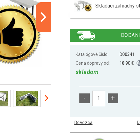
Skladací záhradný st
Záhradný set lavica a
DODANI
Záhradný set, 2 lavic
Katalógové číslo:
D00341
Cena dopravy od:
18,90 €
skladom
-
+
Dovozca
D