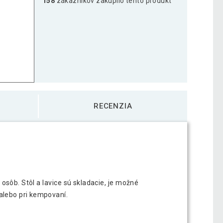
158
zákazníkov zakúpilo tento produkt
RECENZIA
 osôb. Stôl a lavice sú skladacie, je možné
 alebo pri kempovaní.