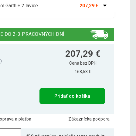
ôl Garth + 2 lavice
207,29 €
 stôl v ratanovej optike - čierna
216,39 €
E DO 2-3 PRACOVNÝCH DNÍ
e a stôl v ratanovom dizajne - antracit
216,69 €
207,29 €
Cena bez DPH
168,53 €
Pridať do košíka
oprava a platba
Zákaznícka podpora