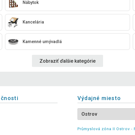
Nábytok
Kancelária
Kamenné umývadlá
Zobraziť ďalšie kategórie
očnosti
Výdajné miesto
Průmyslová zóna II Ostrov - 