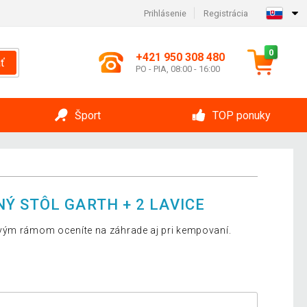
Prihlásenie
Registrácia
0
+421 950 308 480
ť
PO - PIA, 08:00 - 16:00
Šport
TOP ponuky
Ý STÔL GARTH + 2 LAVICE
vým rámom oceníte na záhrade aj pri kempovaní.