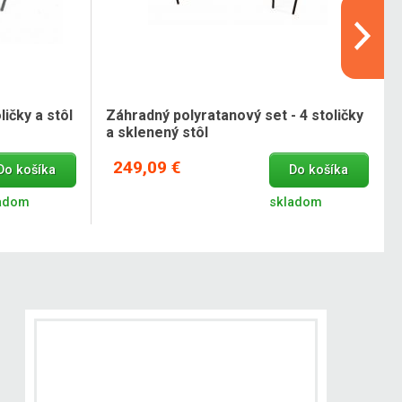
ičky a stôl
Záhradný polyratanový set - 4 stoličky
a sklenený stôl
249,09 €
Do košíka
Do košíka
adom
skladom