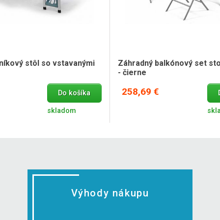
iníkový stôl so vstavanými
Záhradný balkónový set stol
- čierne
258,69 €
Do košíka
skladom
skl
Výhody nákupu