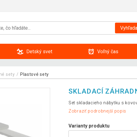
Vyhľada
Detský svet
Voľný čas
né sety
Plastové sety
SKLADACÍ ZÁHRADN
Set skladacieho nábytku s kovo
Zobraziť podrobnejší popis
Varianty produktu