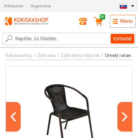
Prihlásenie
Registrácia
0
Menu
Vyhľadať
Kokiskashop
Záhrada
Záhradný nábytok
Umelý ratan