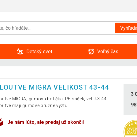
Vyhľada
Detský svet
Voľný čas
LOUTVE MIGRA VELIKOST 43-44
3 
outve MIGRA, gumová botička, PE sáček, vel. 43-44.
9
outve mají gumové pružné výztu...
Je nám ľúto, ale predaj už skončil