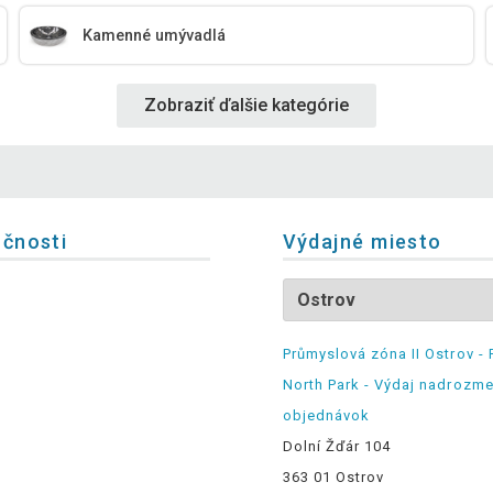
Kamenné umývadlá
Zobraziť ďalšie kategórie
očnosti
Výdajné miesto
Průmyslová zóna II Ostrov - 
North Park - Výdaj nadrozm
objednávok
Dolní Žďár 104
363 01 Ostrov