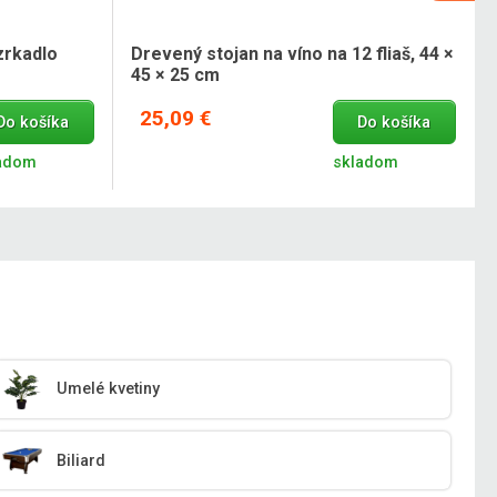
zrkadlo
Drevený stojan na víno na 12 fliaš, 44 ×
45 × 25 cm
25,09 €
Do košíka
Do košíka
adom
skladom
Umelé kvetiny
Biliard