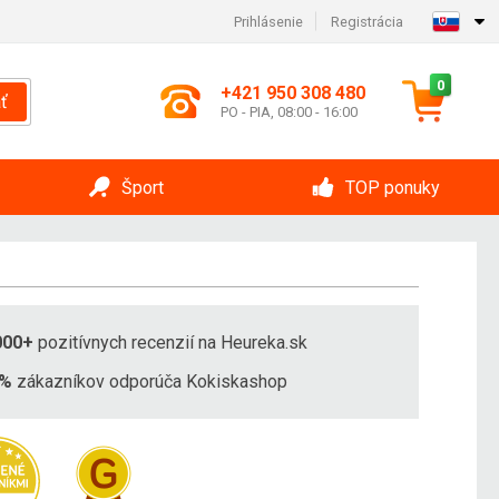
Prihlásenie
Registrácia
0
+421 950 308 480
ť
PO - PIA, 08:00 - 16:00
Šport
TOP ponuky
000+
pozitívnych recenzií na Heureka.sk
8%
zákazníkov odporúča Kokiskashop