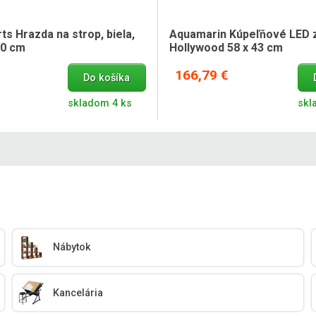
rts Hrazda na strop, biela,
Aquamarin Kúpeľňové LED 
20 cm
Hollywood 58 x 43 cm
166,79 €
Do košíka
skladom 4 ks
skl
Nábytok
Kancelária