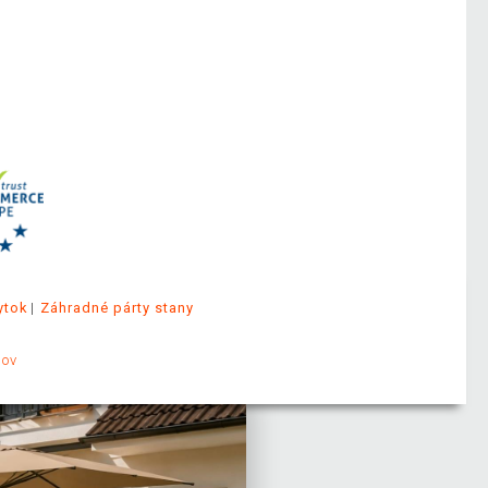
ytok
Záhradné párty stany
jov