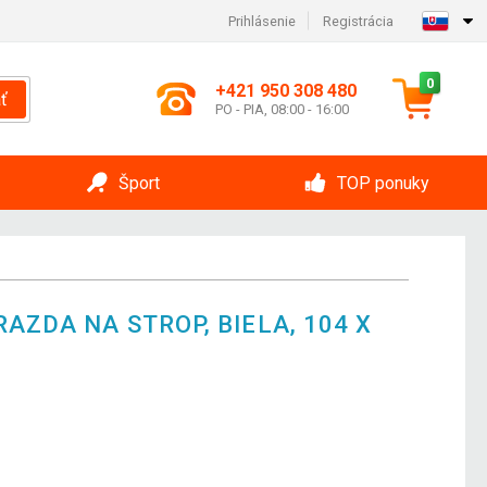
Prihlásenie
Registrácia
0
+421 950 308 480
ť
PO - PIA, 08:00 - 16:00
Šport
TOP ponuky
AZDA NA STROP, BIELA, 104 X