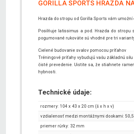
GORILLA SPORTS HRAZDA NA S
Hrazda do stropu od Gorilla Sports vám umožní 
Posilňuje latissimus a pod. Hrazda do stropu
pogumované rukoväte sú vhodné pre tri variant
Cielené budovanie svalov pomocou príťahov
Tréningové príťahy vybudujú vašu základnú silu a
čisté prevedenie. Uistite sa, že stiahnete ram
hybnosti.
Technické údaje:
rozmery: 104 x 43 x 20 cm (š x h x v)
vzdialenosť medzi montážnymi doskami: 50,
priemer rúrky: 32 mm