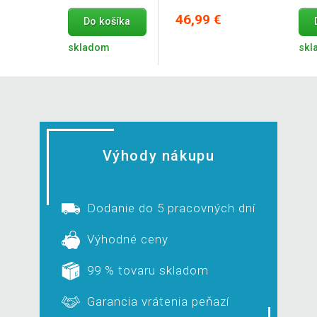
46,99 €
Do košíka
skladom
skl
Výhody nákupu
Dodanie do 5 pracovných dní
Výhodné ceny
99 % tovaru skladom
Garancia vrátenia peňazí