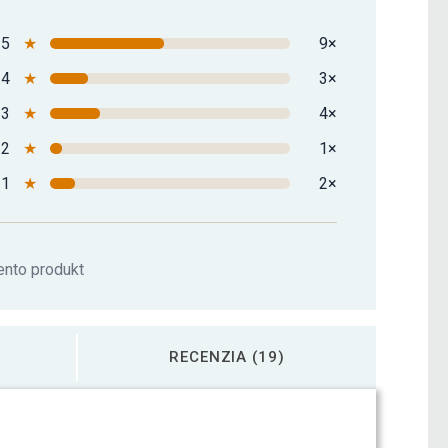
5
★
9×
4
★
3×
3
★
4×
2
★
1×
1
★
2×
ento produkt
RECENZIA (19)