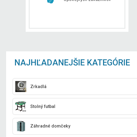
NAJHĽADANEJŠIE KATEGÓRIE
Zrkadlá
Stolný futbal
Záhradné domčeky