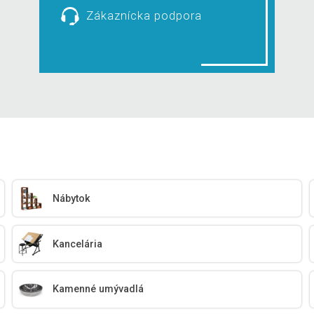
Zákaznícka podpora
Nábytok
Kancelária
Kamenné umývadlá