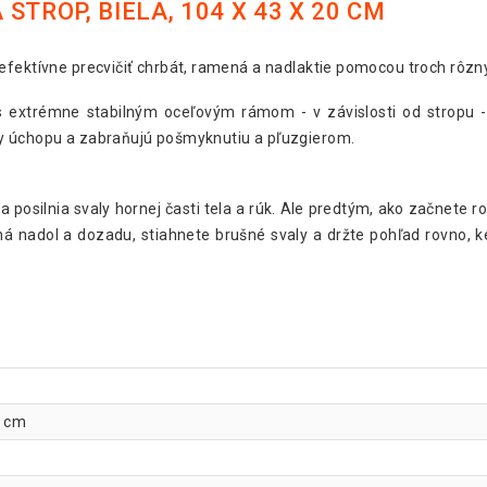
TROP, BIELA, 104 X 43 X 20 CM
efektívne precvičiť chrbát, ramená a nadlaktie pomocou troch rôzn
 s extrémne stabilným oceľovým rámom - v závislosti od stropu -
y úchopu a zabraňujú pošmyknutiu a pľuzgierom.
 posilnia svaly hornej časti tela a rúk. Ale predtým, ako začnete rob
ená nadol a dozadu, stiahnete brušné svaly a držte pohľad rovno, 
5 cm