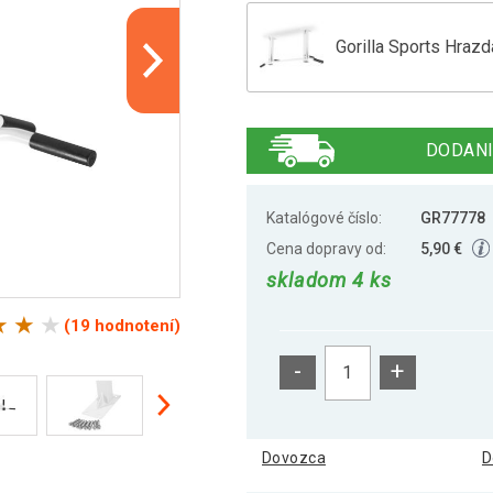
Gorilla Sports Hrazd
Gorilla Sports Hrazd
DODANI
Katalógové číslo:
GR77778
Cena dopravy od:
5,90 €
skladom 4 ks
(19 hodnotení)
-
+
Dovozca
D