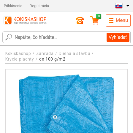
Prihlásenie
Registrácia
0
Menu
Vyhľadať
Kokiskashop
Záhrada
Dielňa a stavba
Krycie plachty
do 100 g/m2