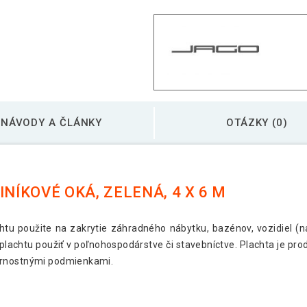
JAGO Plachta 650 g/m
JAGO Plachta 650 g/m
JAGO Plachta 650 g/m
NÁVODY A ČLÁNKY
OTÁZKY (0)
JAGO Plachta 650 g/m
NÍKOVÉ OKÁ, ZELENÁ, 4 X 6 M
htu použite na zakrytie záhradného nábytku, bazénov, vozidiel (n
plachtu použiť v poľnohospodárstve či stavebníctve. Plachta je p
ernostnými podmienkami.