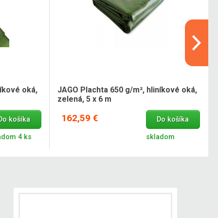
íkové oká,
JAGO Plachta 650 g/m², hliníkové oká,
zelená, 5 x 6 m
162,59 €
Do košíka
Do košíka
adom 4 ks
skladom