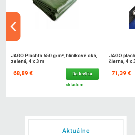
JAGO Plachta 650 g/m², hliníkové oká,
JAGO placht
zelená, 4 x 3 m
čierna, 4 x 
68,89 €
71,39 €
Do košíka
skladom
Aktuálne