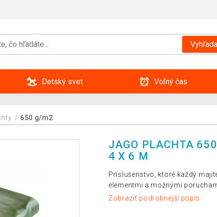
Vyhľada
Detský svet
Voľný čas
chty
650 g/m2
JAGO PLACHTA 650 
4 X 6 M
Príslušenstvo, ktoré každý majit
elementmi a možnými poruchami
Zobraziť podrobnejší popis