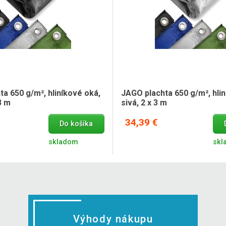
a 650 g/m², hliníkové oká,
JAGO plachta 650 g/m², hlin
3 m
sivá, 2 x 3 m
34,39 €
Do košíka
skladom
skl
Výhody nákupu