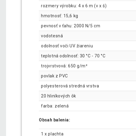
rozmery výrobku: 4 x 6 m (v x š)
hmotnosť: 15,6 kg
pevnosť v ťahu: 2000 N/5 cm
vodotesná
odolnosť voči UV žiareniu
teplotná odolnosť: 30 °C - 70 °C
trojvrstvová: 650 g/m²
povlak z PVC
polyesterová stredná vrstva
20 hliníkových ôk
farba: zelená
Obsah balenia:
1 x plachta