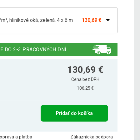
², hliníkové oká, zelená, 4 x 6 m
130,69 €
², hliníkové oká, zelená, 3 x 5 m
85,19 €
E DO 2-3 PRACOVNÝCH DNÍ
², hliníkové oká, zelená, 3 x 6 m
98,79 €
130,69 €
Cena bez DPH
106,25 €
², hliníkové oká, zelená, 4 x 3 m
68,89 €
Pridať do košíka
², hliníkové oká, zelená, 4 x 5 m
108,89 €
oprava a platba
Zákaznícka podpora