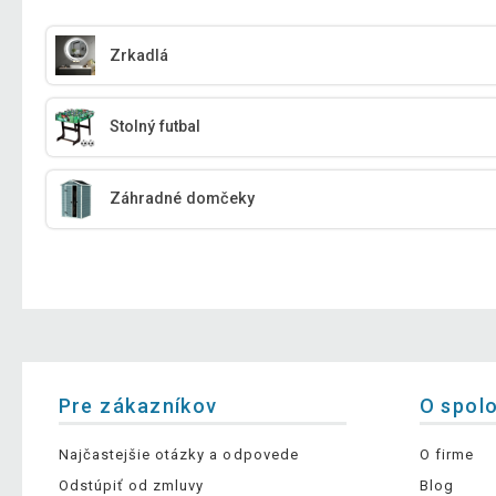
Zrkadlá
Stolný futbal
Záhradné domčeky
Pre zákazníkov
O spol
Najčastejšie otázky a odpovede
O firme
Odstúpiť od zmluvy
Blog