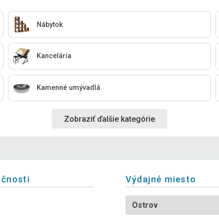
Nábytok
Kancelária
Kamenné umývadlá
Zobraziť ďalšie kategórie
očnosti
Výdajné miesto