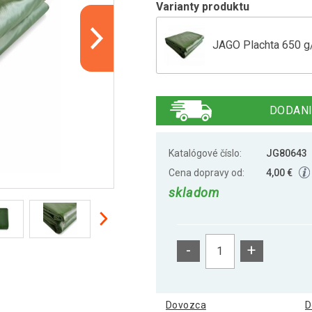
Varianty produktu
JAGO Plachta 650 g/m
JAGO Plachta 650 g/m
DODANI
JAGO Plachta 650 g/m
Katalógové číslo:
JG80643
Cena dopravy od:
4,00 €
skladom
JAGO Plachta 650 g/m
-
+
JAGO Plachta 650 g/m
Dovozca
D