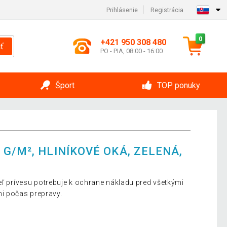
Prihlásenie
Registrácia
0
+421 950 308 480
ť
PO - PIA, 08:00 - 16:00
Šport
TOP ponuky
G/M², HLINÍKOVÉ OKÁ, ZELENÁ,
eľ prívesu potrebuje k ochrane nákladu pred všetkými
 počas prepravy.