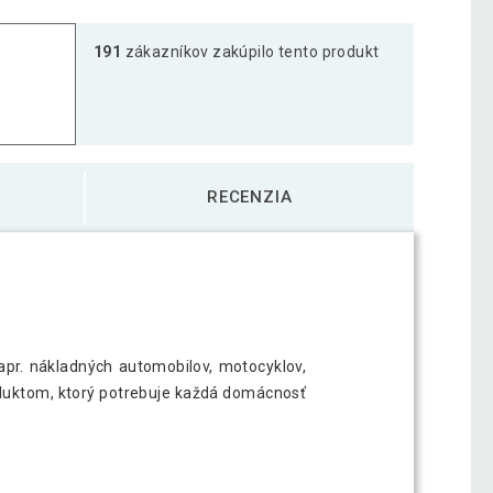
², hliníkové oká, zelená, 4 x 7 m
153,09 €
191
zákazníkov zakúpilo tento produkt
², hliníkové oká, zelená, 4 x 8 m
172,79 €
², hliníkové oká, zelená, 5 x 6 m
162,59 €
RECENZIA
², hliníkové oká, zelená, 5 x 7 m
189,49 €
apr. nákladných automobilov, motocyklov,
roduktom, ktorý potrebuje každá domácnosť