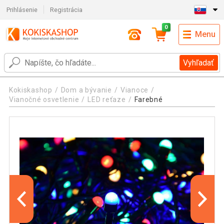
Prihlásenie
Registrácia
0
Menu
Vyhľadať
Kokiskashop
Dom a bývanie
Vianoce
Vianočné osvetlenie
LED reťaze
Farebné