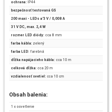
ochrana:
IP44
bezpečnosť testovaná GS
200 maxi - LEDs a'3 V / 0,008 A
31 V DC, max. 2,4 W
rozmer LED diódy:
cca 8 mm
farba kábla:
zelený
farba LED:
farebná
dĺžka napájacieho kábla:
cca 10 m
celková dĺžka:
cca 20 m
vzdialenosť svetiel:
cca 10 cm
Obsah balenia:
1 x osvetlenie