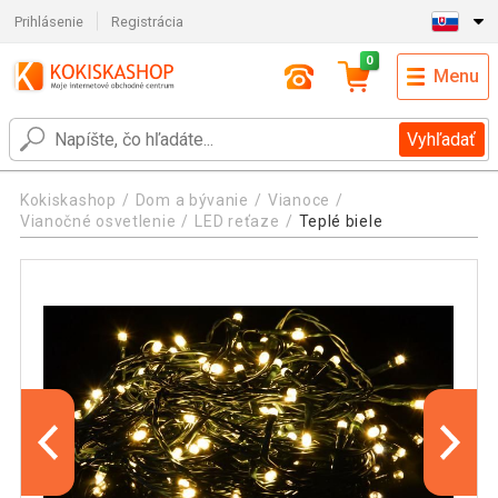
Prihlásenie
Registrácia
0
Menu
Vyhľadať
Kokiskashop
Dom a bývanie
Vianoce
Vianočné osvetlenie
LED reťaze
Teplé biele