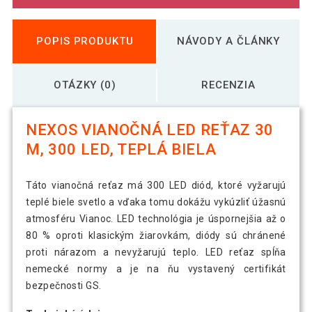
POPIS PRODUKTU
NÁVODY A ČLÁNKY
OTÁZKY (0)
RECENZIA
NEXOS VIANOČNÁ LED REŤAZ 30
M, 300 LED, TEPLÁ BIELA
Táto vianočná reťaz má 300 LED diód, ktoré vyžarujú
teplé biele svetlo a vďaka tomu dokážu vykúzliť úžasnú
atmosféru Vianoc. LED technológia je úspornejšia až o
80 % oproti klasickým žiarovkám, diódy sú chránené
proti nárazom a nevyžarujú teplo. LED reťaz spĺňa
nemecké normy a je na ňu vystavený certifikát
bezpečnosti GS.