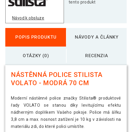
modrá
tento produkt
Návod k obsluze
Stilista nástenná polica Volato, 80 cm,
22,69 €
modrá
POPIS PRODUKTU
NÁVODY A ČLÁNKY
OTÁZKY (0)
RECENZIA
NÁSTĚNNÁ POLICE STILISTA
VOLATO - MODRÁ 70 CM
Moderní nástěnné police značky Stilista® produktové
řady VOLATO se stanou díky levitujícímu efektu
nádherným doplňkem Vašeho pokoje. Police má šířku
3,8 cm a max. nosnost zatížení je 10 kg v závislosti na
materiálu zdi, do které polici umístíte.