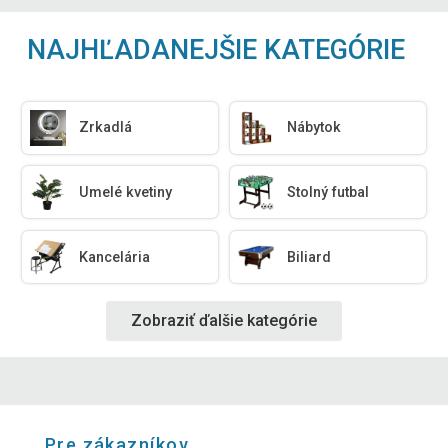
NAJHĽADANEJŠIE KATEGÓRIE
Zrkadlá
Nábytok
Umelé kvetiny
Stolný futbal
Kancelária
Biliard
Zobraziť ďalšie kategórie
Pre zákazníkov