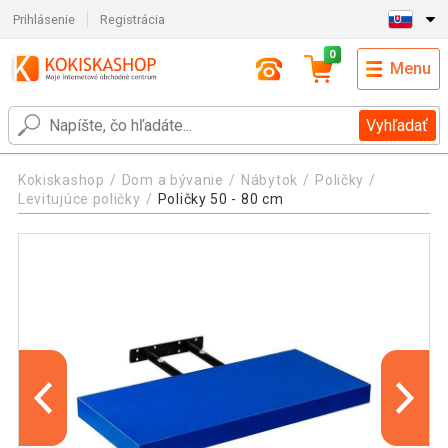
Prihlásenie
Registrácia
0
Menu
Vyhľadať
Kokiskashop
Dom a bývanie
Nábytok
Poličky
Levitujúce poličky
Poličky 50 - 80 cm