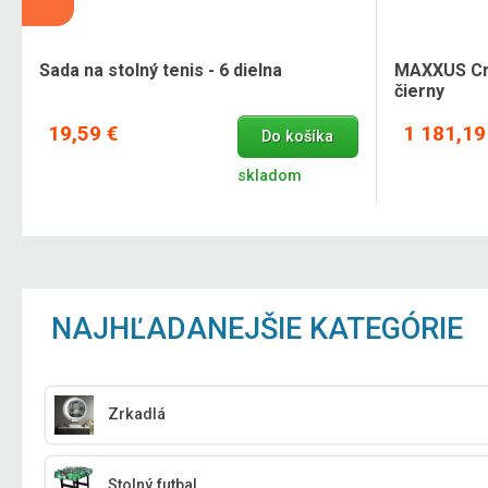
,
Sada na stolný tenis - 6 dielna
MAXXUS Cro
čierny
19,59 €
1 181,19
Do košíka
skladom
NAJHĽADANEJŠIE KATEGÓRIE
Zrkadlá
Stolný futbal