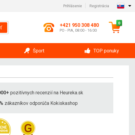
Prihlásenie
Registrácia
0
+421 950 308 480
ť
PO - PIA, 08:00 - 16:00
Šport
TOP ponuky
000+
pozitívnych recenzií na Heureka.sk
8%
zákazníkov odporúča Kokiskashop