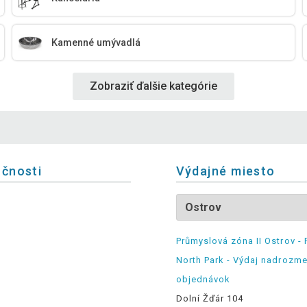
Kamenné umývadlá
Zobraziť ďalšie kategórie
očnosti
Výdajné miesto
Průmyslová zóna II Ostrov - 
North Park - Výdaj nadrozm
objednávok
Dolní Žďár 104