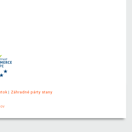
ytok
Záhradné párty stany
jov