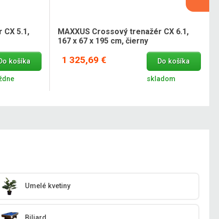
 CX 5.1,
MAXXUS Crossový trenažér CX 6.1,
167 x 67 x 195 cm, čierny
1 325,69 €
Do košíka
Do košíka
ýždne
skladom
Umelé kvetiny
Biliard