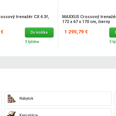
ssový trenažér CX 4.3f,
MAXXUS Crossový trenažér
172 x 67 x 170 cm, čierny
 €
1 295,79 €
Do košíka
3 týždne
3 t
Nábytok
Kancelária