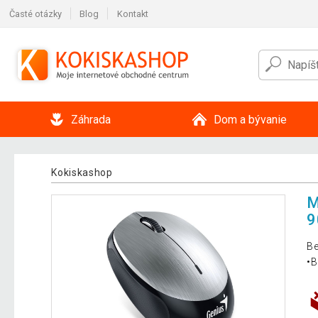
Časté otázky
Blog
Kontakt
Záhrada
Dom a bývanie
Kokiskashop
M
9
Be
•B