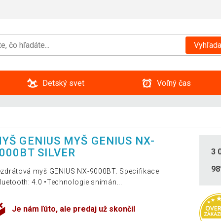
Vyhľada
Detský svet
Voľný čas
YŠ GENIUS MYŠ GENIUS NX-
000BT SILVER
3 
9
zdrátová myš GENIUS NX-9000BT. Specifikace
luetooth: 4.0 •Technologie snímán...
Je nám ľúto, ale predaj už skončil