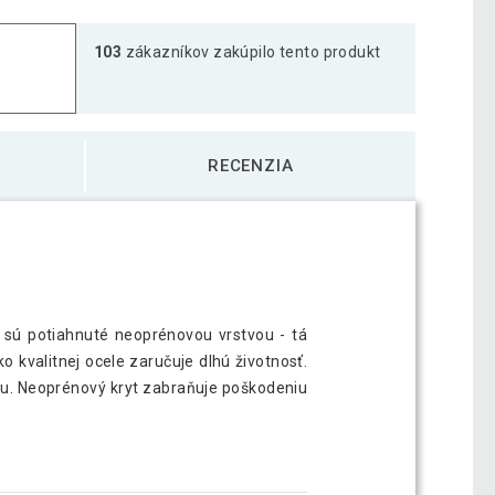
k s neoprénovým poťahom 2x 3kg, červená
30,49 €
103
zákazníkov zakúpilo tento produkt
k s neoprénovým poťahom 2x 4 kg, zelená
36,69 €
RECENZIA
y sú potiahnuté neoprénovou vrstvou - tá
o kvalitnej ocele zaručuje dlhú životnosť.
iu. Neoprénový kryt zabraňuje poškodeniu