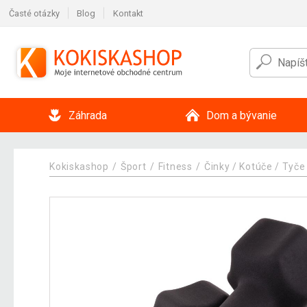
Časté otázky
Blog
Kontakt
Záhrada
Dom a bývanie
Kokiskashop
Šport
Fitness
Činky / Kotúče / Tyče