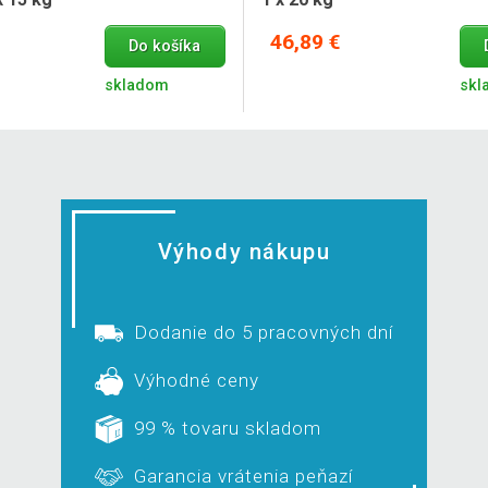
46,89 €
Do košíka
skladom
skl
Výhody nákupu
Dodanie do 5 pracovných dní
Výhodné ceny
99 % tovaru skladom
Garancia vrátenia peňazí