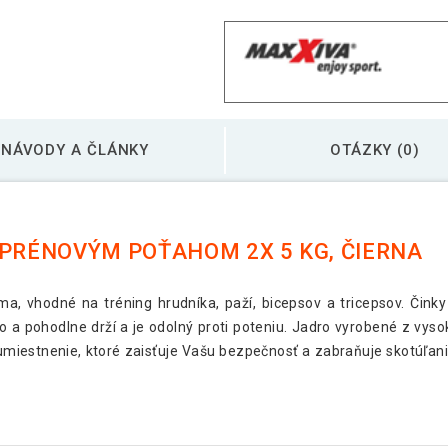
MAXXIVA sada činie
MAXXIVA sada činie
NÁVODY A ČLÁNKY
OTÁZKY (0)
OPRÉNOVÝM POŤAHOM 2X 5 KG, ČIERNA
oma, vhodné na tréning hrudníka, paží, bicepsov a tricepsov. Čink
 a pohodlne drží a je odolný proti poteniu. Jadro vyrobené z vysok
 umiestnenie, ktoré zaisťuje Vašu bezpečnosť a zabraňuje skotúľan