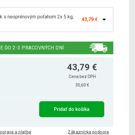
k s neoprénovým poťahom 2x 5 kg,
43,79 €
k s neoprénovým poťahom 2x 0,5 kg, ružová
4,29 €
E DO 2-3 PRACOVNÝCH DNÍ
k s neoprénovým poťahom 2x 1,5 kg,
14,59 €
43,79 €
Cena bez DPH
35,60 €
k s neoprénovým poťahom 2x 2 kg, fialová
18,09 €
Pridať do košíka
k s neoprénovým poťahom 2x 2,5 kg, modrá
18,99 €
oprava a platba
Zákaznícka podpora