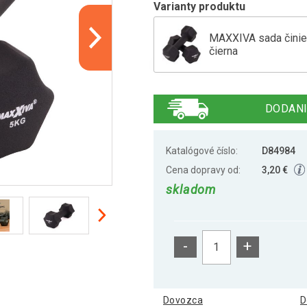
Varianty produktu
MAXXIVA sada činie
čierna
MAXXIVA sada činie
DODANI
MAXXIVA sada činie
oranžov
Katalógové číslo:
D84984
Cena dopravy od:
3,20 €
skladom
MAXXIVA sada činie
-
+
MAXXIVA sada činie
Dovozca
D