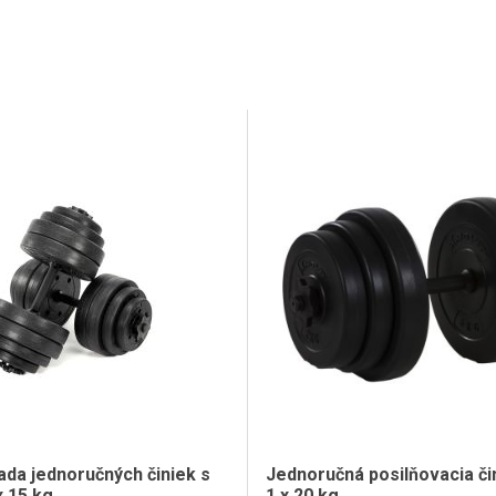
da jednoručných činiek s
Jednoručná posilňovacia č
x 15 kg
1 x 20 kg