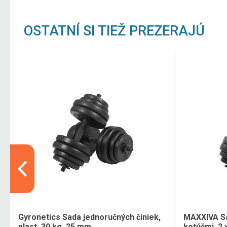
OSTATNÍ SI TIEŽ PREZERAJÚ
Gyronetics Sada jednoručných činiek,
MAXXIVA Sa
plast, 30 kg, 25 mm
kotúčmi, 2 