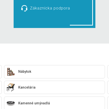
Zákaznícka podpora
Nábytok
Kancelária
Kamenné umývadlá