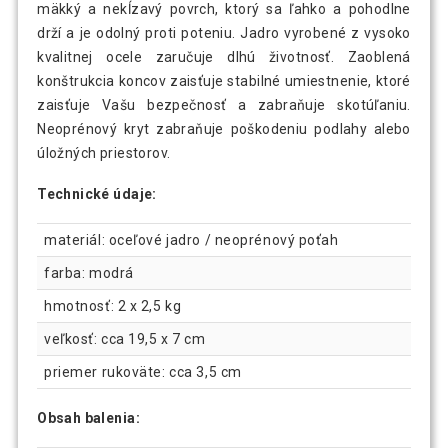
mäkký a nekĺzavý povrch, ktorý sa ľahko a pohodlne
drží a je odolný proti poteniu. Jadro vyrobené z vysoko
kvalitnej ocele zaručuje dlhú životnosť. Zaoblená
konštrukcia koncov zaisťuje stabilné umiestnenie, ktoré
zaisťuje Vašu bezpečnosť a zabraňuje skotúľaniu.
Neoprénový kryt zabraňuje poškodeniu podlahy alebo
úložných priestorov.
Technické údaje:
materiál: oceľové jadro / neoprénový poťah
farba: modrá
hmotnosť: 2 x 2,5 kg
veľkosť: cca 19,5 x 7 cm
priemer rukoväte: cca 3,5 cm
Obsah balenia: