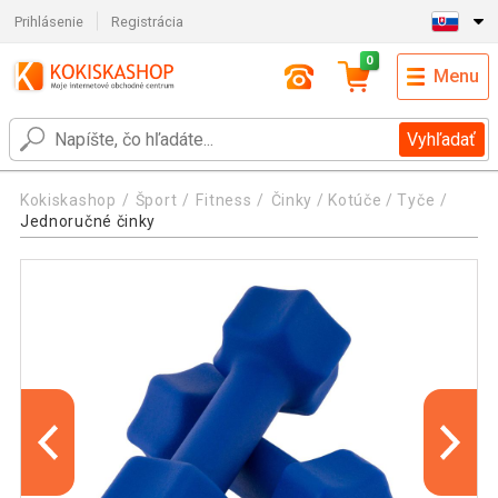
Prihlásenie
Registrácia
0
Menu
Vyhľadať
Kokiskashop
Šport
Fitness
Činky / Kotúče / Tyče
Jednoručné činky