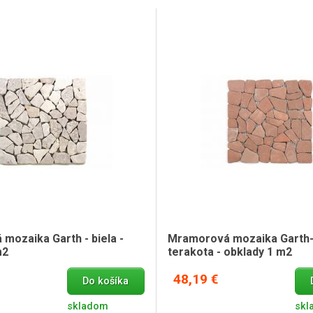
mozaika Garth - biela -
Mramorová mozaika Garth-
m2
terakota - obklady 1 m2
48,19 €
Do košíka
skladom
skl