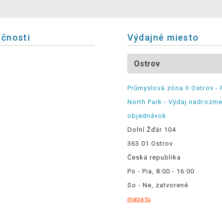
očnosti
Výdajné miesto
Průmyslová zóna II Ostrov - 
North Park - Výdaj nadrozm
objednávok
Dolní Žďár 104
363 01 Ostrov
Česká republika
Po - Pia, 8:00 - 16:00
So - Ne, zatvorené
mapa tu