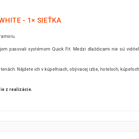
HITE - 1× SIEŤKA
mramoru.
jom pasovali systémom Quick Fit. Medzi dlaždicami nie sú vidite
tenách. Nájdete ich v kúpeľniach, obývacej izbe, hoteloch, kúpeľoc
ie z realizácie.