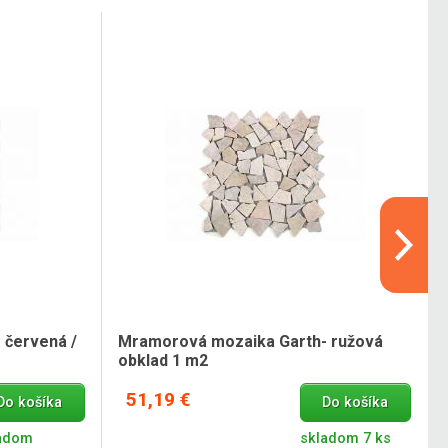
 červená /
Mramorová mozaika Garth- ružová
obklad 1 m2
51,19 €
Do košíka
Do košíka
adom
skladom 7 ks