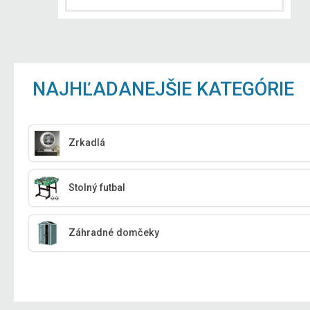
NAJHĽADANEJŠIE KATEGÓRIE
Zrkadlá
Stolný futbal
Záhradné domčeky