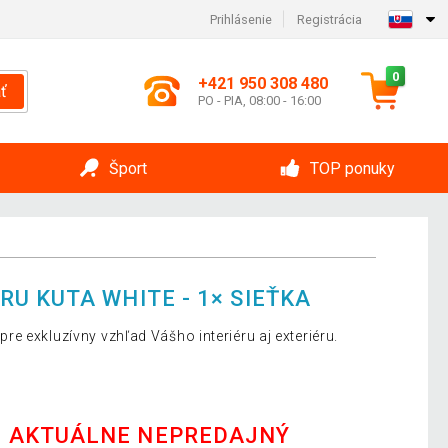
Prihlásenie
Registrácia
0
+421 950 308 480
ť
PO - PIA, 08:00 - 16:00
Šport
TOP ponuky
U KUTA WHITE - 1× SIEŤKA
e exkluzívny vzhľad Vášho interiéru aj exteriéru.
E AKTUÁLNE NEPREDAJNÝ