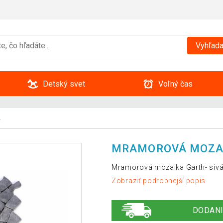
Vyhľada
Detský svet
Voľný čas
r
MRAMOROVÁ MOZAI
Mramorová mozaika Garth- sivá
Zobraziť podrobnejší popis
DODANI