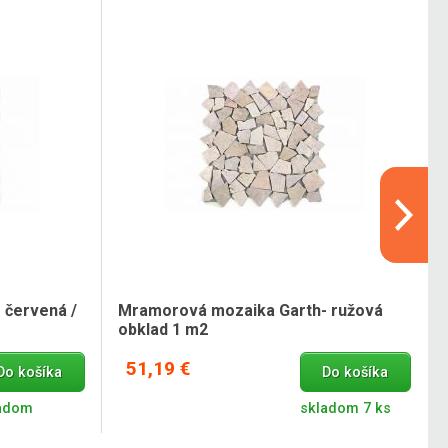
 červená /
Mramorová mozaika Garth- ružová
obklad 1 m2
51,19 €
Do košíka
Do košíka
adom
skladom 7 ks