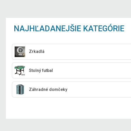
NAJHĽADANEJŠIE KATEGÓRIE
Zrkadlá
Stolný futbal
Záhradné domčeky