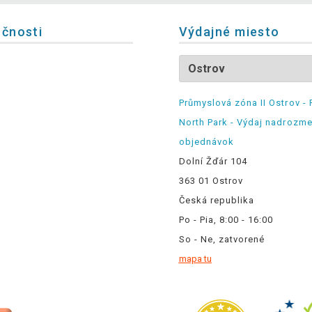
očnosti
Výdajné miesto
Průmyslová zóna II Ostrov - 
North Park - Výdaj nadrozm
objednávok
Dolní Žďár 104
363 01 Ostrov
Česká republika
Po - Pia, 8:00 - 16:00
So - Ne, zatvorené
mapa tu