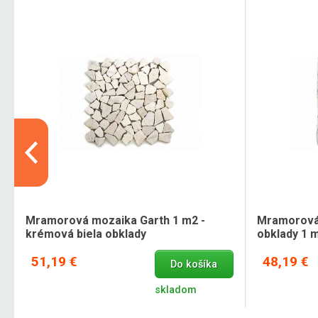
Mramorová mozaika Garth 1 m2 -
Mramorová 
krémová biela obklady
obklady 1 
51,19 €
48,19 €
Do košíka
skladom