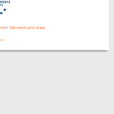
ytok
Záhradné párty stany
jov