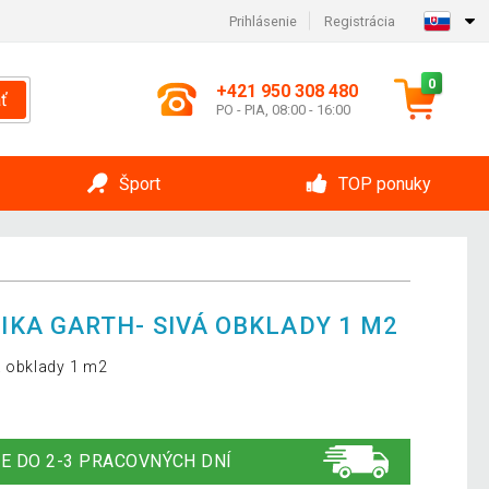
Prihlásenie
Registrácia
0
+421 950 308 480
ť
PO - PIA, 08:00 - 16:00
Šport
TOP ponuky
KA GARTH- SIVÁ OBKLADY 1 M2
 obklady 1 m2
E DO 2-3 PRACOVNÝCH DNÍ