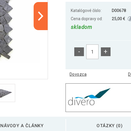
Katalógové číslo:
D00678
Cena dopravy od:
25,00 €
skladom
-
+
Dovozca
D
NÁVODY A ČLÁNKY
OTÁZKY (0)