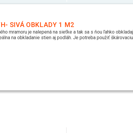
- SIVÁ OBKLADY 1 M2
ho mramoru je nalepená na sieťke a tak sa s ňou ľahko obklada
deálna na obkladanie stien aj podláh. Je potreba použiť škárovac