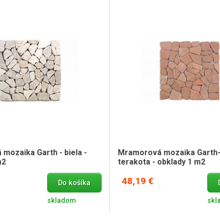
mozaika Garth - biela -
Mramorová mozaika Garth-
m2
terakota - obklady 1 m2
48,19 €
Do košíka
skladom
skl