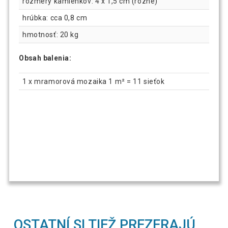
rozmery kamienkov: 4 x 1,5 cm (rôzne)
hrúbka: cca 0,8 cm
hmotnosť: 20 kg
Obsah balenia:
1 x mramorová mozaika 1 m² = 11 sieťok
OSTATNÍ SI TIEŽ PREZERAJÚ