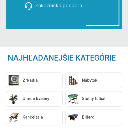
Zákaznícka podpora
NAJHĽADANEJŠIE KATEGÓRIE
Zrkadlá
Nábytok
Umelé kvetiny
Stolný futbal
Kancelária
Biliard