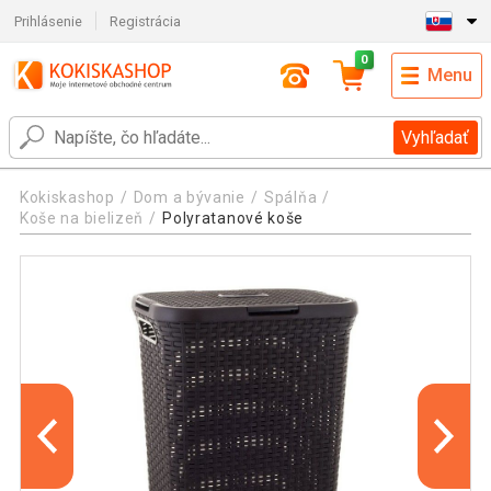
Prihlásenie
Registrácia
0
Menu
Vyhľadať
Kokiskashop
Dom a bývanie
Spálňa
Koše na bielizeň
Polyratanové koše