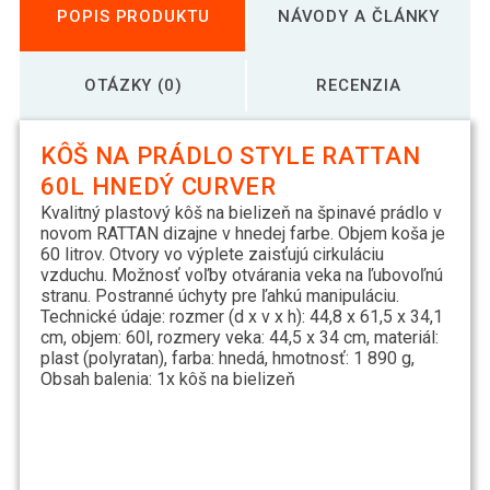
POPIS PRODUKTU
NÁVODY A ČLÁNKY
OTÁZKY (0)
RECENZIA
KÔŠ NA PRÁDLO STYLE RATTAN
60L HNEDÝ CURVER
Kvalitný plastový kôš na bielizeň na špinavé prádlo v
novom RATTAN dizajne v hnedej farbe. Objem koša je
60 litrov. Otvory vo výplete zaisťujú cirkuláciu
vzduchu. Možnosť voľby otvárania veka na ľubovoľnú
stranu. Postranné úchyty pre ľahkú manipuláciu.
Technické údaje: rozmer (d x v x h): 44,8 x 61,5 x 34,1
cm, objem: 60l, rozmery veka: 44,5 x 34 cm, materiál:
plast (polyratan), farba: hnedá, hmotnosť: 1 890 g,
Obsah balenia: 1x kôš na bielizeň