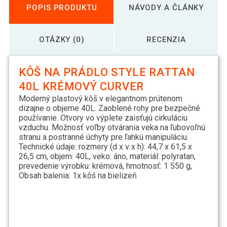
POPIS PRODUKTU
NÁVODY A ČLÁNKY
OTÁZKY (0)
RECENZIA
KÔŠ NA PRÁDLO STYLE RATTAN
40L KRÉMOVÝ CURVER
Moderný plastový kôš v elegantnom prútenom
dizajne o objeme 40L. Zaoblené rohy pre bezpečné
používanie. Otvory vo výplete zaisťujú cirkuláciu
vzduchu. Možnosť voľby otvárania veka na ľubovoľnú
stranu a postranné úchyty pre ľahkú manipuláciu.
Technické údaje: rozmery (d x v x h): 44,7 x 61,5 x
26,5 cm, objem: 40L, veko: áno, materiál: polyratan,
prevedenie výrobku: krémová, hmotnosť: 1 550 g,
Obsah balenia: 1x kôš na bielizeň