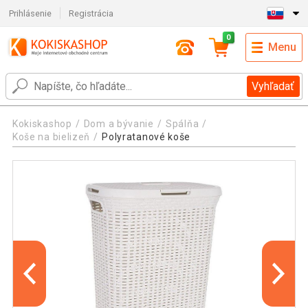
Prihlásenie
Registrácia
0
Menu
Vyhľadať
Kokiskashop
Dom a bývanie
Spálňa
Koše na bielizeň
Polyratanové koše