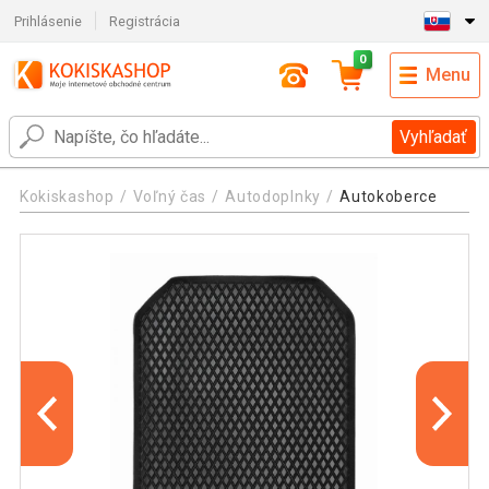
Prihlásenie
Registrácia
0
Menu
Vyhľadať
Kokiskashop
Voľný čas
Autodoplnky
Autokoberce