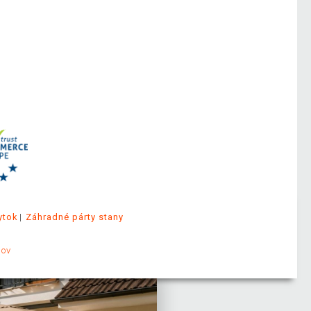
ytok
Záhradné párty stany
jov