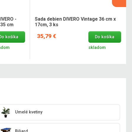
DIVERO -
Sada debien DIVERO Vintage 36 cm x
135 cm
17cm, 3 ks
35,79 €
Do košíka
Do košíka
adom
skladom
Umelé kvetiny
Biliard