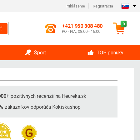
Prihlásenie
Registrácia
0
+421 950 308 480
ť
PO - PIA, 08:00 - 16:00
Šport
TOP ponuky
000+
pozitívnych recenzií na Heureka.sk
8%
zákazníkov odporúča Kokiskashop