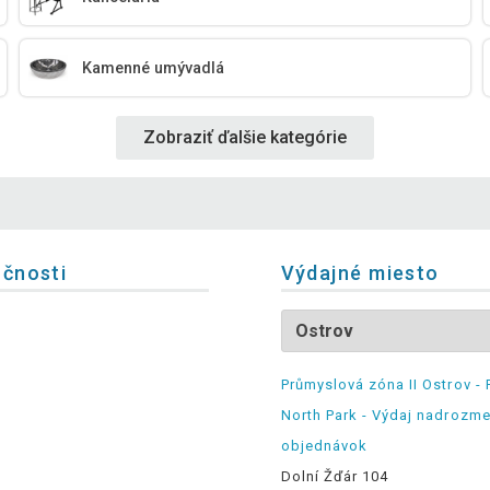
Kamenné umývadlá
Zobraziť ďalšie kategórie
očnosti
Výdajné miesto
Průmyslová zóna II Ostrov - 
North Park - Výdaj nadrozm
objednávok
Dolní Žďár 104