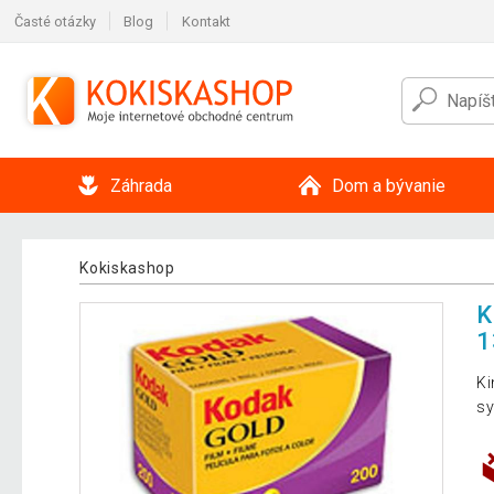
Časté otázky
Blog
Kontakt
Záhrada
Dom a bývanie
Kokiskashop
K
1
Ki
sy