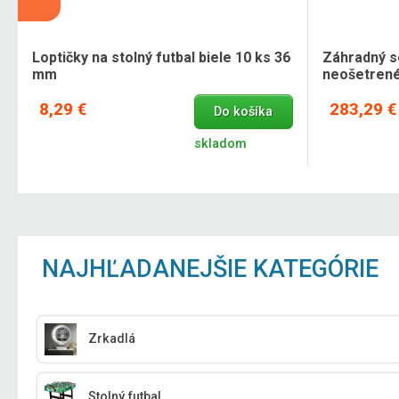
Loptičky na stolný futbal biele 10 ks 36
Záhradný se
mm
neošetrené
8,29 €
283,29 €
Do košíka
skladom
NAJHĽADANEJŠIE KATEGÓRIE
Zrkadlá
Stolný futbal