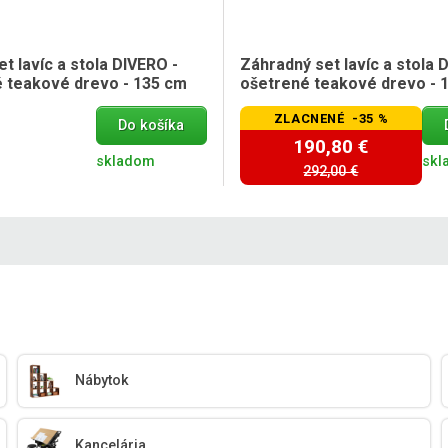
t lavíc a stola DIVERO -
Záhradný set lavíc a stola 
 teakové drevo - 135 cm
ošetrené teakové drevo - 
ZLACNENÉ -35 %
Do košíka
190,80 €
skladom
skl
292,00 €
Nábytok
Kancelária