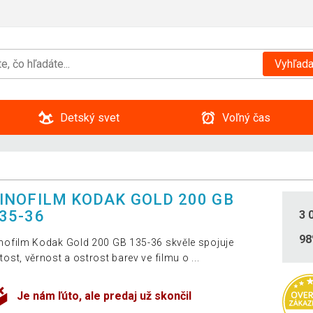
Vyhľada
Detský svet
Voľný čas
INOFILM KODAK GOLD 200 GB
35-36
3 
9
nofilm Kodak Gold 200 GB 135-36 skvěle spojuje
tost, věrnost a ostrost barev ve filmu o ...
Je nám ľúto, ale predaj už skončil