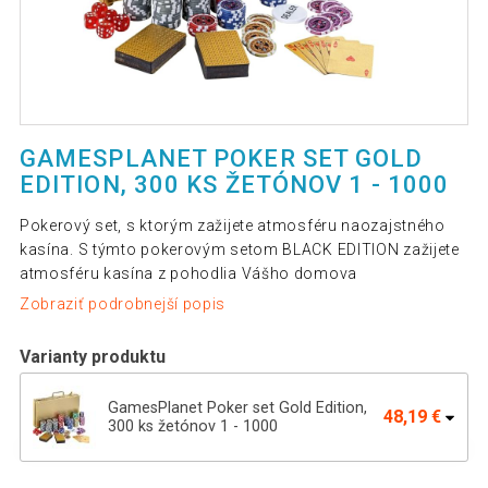
GAMESPLANET POKER SET GOLD
EDITION, 300 KS ŽETÓNOV 1 - 1000
Pokerový set, s ktorým zažijete atmosféru naozajstného
kasína. S týmto pokerovým setom BLACK EDITION zažijete
atmosféru kasína z pohodlia Vášho domova
Zobraziť podrobnejší popis
Varianty produktu
GamesPlanet Poker set Gold Edition,
48,19 €
300 ks žetónov 1 - 1000
Poker Set - 500 laserových žetónov
43,98 €