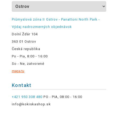
Průmyslová zóna II Ostrov - Panattoni North Park -
Výdaj nadrozmerných objednávok
Dolní Žďár 104
363 01 Ostrov
Česká republika
Po - Pia, 8:00 - 16:00
So - Ne, zatvorené
mapa tu
Kontakt
+421 950 308 480
PO - PIA, 08:00 - 16:00
info@kokiskashop.sk