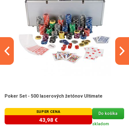
Poker Set - 500 laserových žetónov Ultimate
SUPER CENA
Do košíka
43,98 €
skladom