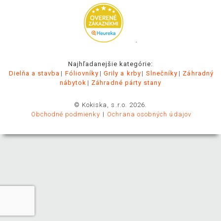
.
Najhľadanejšie kategórie:
Dielňa a stavba
Fóliovníky
Grily a krby
Slnečníky
Záhradný
nábytok
Záhradné párty stany
© Kokiska, s.r.o. 2026.
Obchodné podmienky
Ochrana osobných údajov