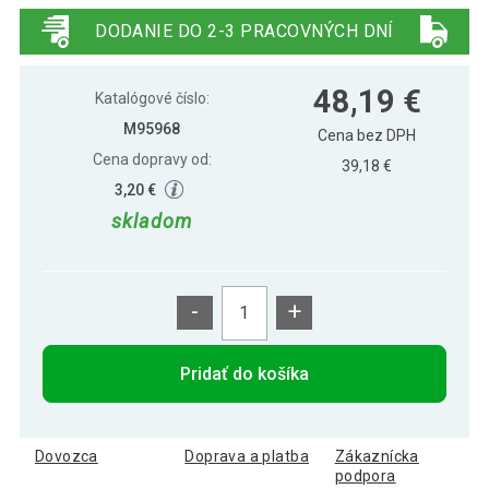
Ultimate
DODANIE DO 2-3 PRACOVNÝCH DNÍ
Poker set 300 ks žetónov 1 - 1000
41,19 €
48,19 €
design Ultimate
Katalógové číslo:
M95968
Cena bez DPH
Cena dopravy od:
Pokerový set, 500 žetónov Ultimate
39,18 €
49,50 €
black
3,20 €
skladom
-
+
Pridať do košíka
Dovozca
Doprava a platba
Zákaznícka
podpora