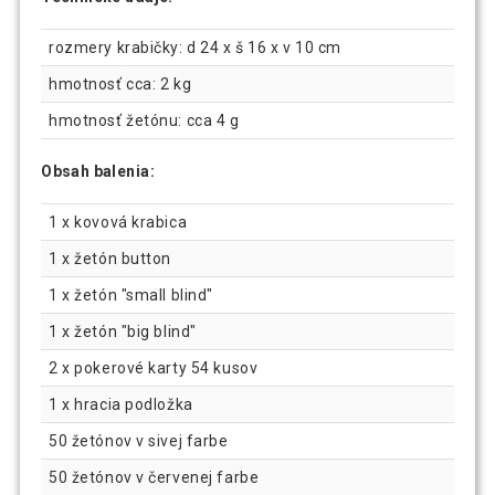
rozmery krabičky: d 24 x š 16 x v 10 cm
hmotnosť cca: 2 kg
hmotnosť žetónu: cca 4 g
Obsah balenia:
1 x kovová krabica
1 x žetón button
1 x žetón "small blind"
1 x žetón "big blind"
2 x pokerové karty 54 kusov
1 x hracia podložka
50 žetónov v sivej farbe
50 žetónov v červenej farbe