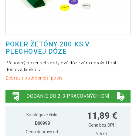
POKER ŽETÓNY 200 KS V
PLECHOVEJ DÓZE
Přenosný poker set ve stylové dóze vám umožní hrát
doslova kdekoliv.
Zobraziť podrobnejší popis
DODANIE DO 2-3 PRACOVNÝCH DNÍ
11,89 €
Katalógové číslo:
D00998
Cena bez DPH
Cena dopravy od:
9,67 €