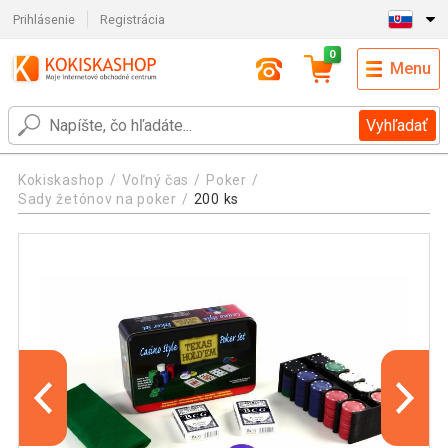
Prihlásenie
Registrácia
0
Menu
Vyhľadať
Kokiskashop
Voľný čas
Poker
Sady žetónov na poker
200 ks