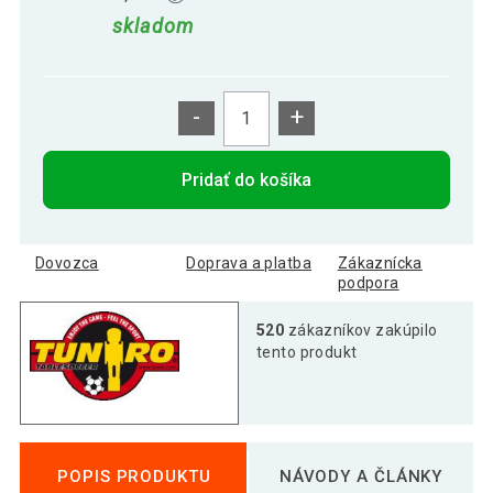
skladom
-
+
Pridať do košíka
Dovozca
Doprava a platba
Zákaznícka
podpora
520
zákazníkov zakúpilo
tento produkt
POPIS PRODUKTU
NÁVODY A ČLÁNKY