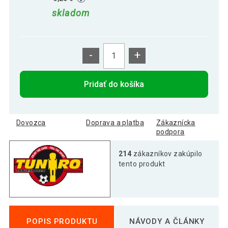
skladom
-
+
Pridať do košíka
Dovozca
Doprava a platba
Zákaznícka
podpora
214
zákazníkov zakúpilo
tento produkt
POPIS PRODUKTU
NÁVODY A ČLÁNKY