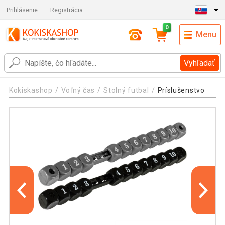
Prihlásenie
Registrácia
0
Menu
Vyhľadať
Kokiskashop
Voľný čas
Stolný futbal
Príslušenstvo