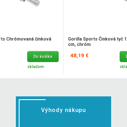
orts Chrómovaná činková
Gorilla Sports Činková tyč 1
cm, chróm
48,19 €
Do košíka
skladom
skl
Výhody nákupu