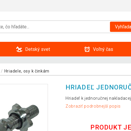
Vyhľada
Detský svet
Voľný čas
Hriadele, osy k činkám
HRIADEĽ JEDNORU
Hriadeľ k jednoručnej nakladacej
Zobraziť podrobnejší popis
PRODUKT J