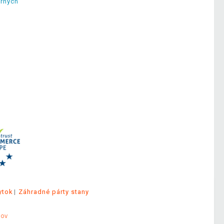
erných
ytok
Záhradné párty stany
jov