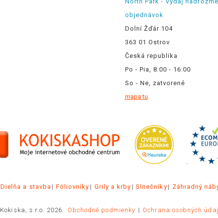
North Park - Výdaj nadrozm
objednávok
Dolní Žďár 104
363 01 Ostrov
Česká republika
Po - Pia, 8:00 - 16:00
So - Ne, zatvorené
mapa tu
.
Dielňa a stavba
Fóliovníky
Grily a krby
Slnečníky
Záhradný náb
Kokiska, s.r.o. 2026.
Obchodné podmienky
Ochrana osobných úda