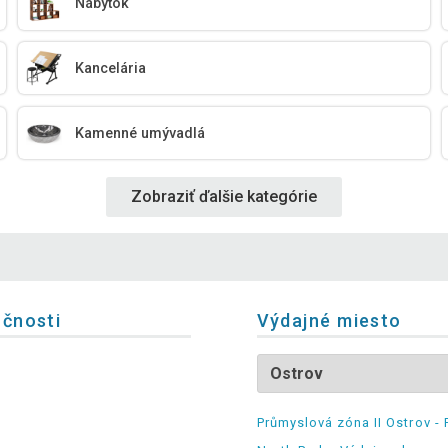
Nábytok
Kancelária
Kamenné umývadlá
Zobraziť ďalšie kategórie
očnosti
Výdajné miesto
Průmyslová zóna II Ostrov - 