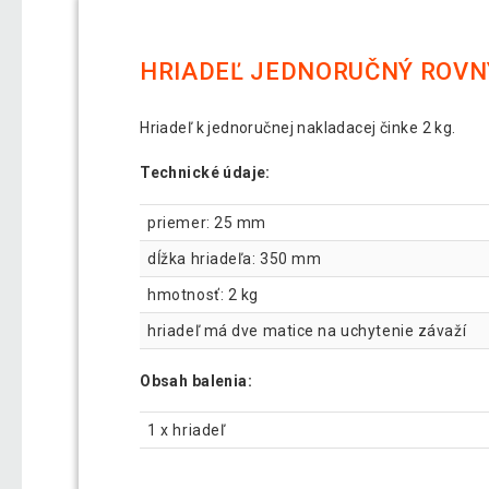
HRIADEĽ JEDNORUČNÝ ROVN
Hriadeľ k jednoručnej nakladacej činke 2 kg.
Technické údaje:
priemer: 25 mm
dĺžka hriadeľa: 350 mm
hmotnosť: 2 kg
hriadeľ má dve matice na uchytenie závaží
Obsah balenia:
1 x hriadeľ