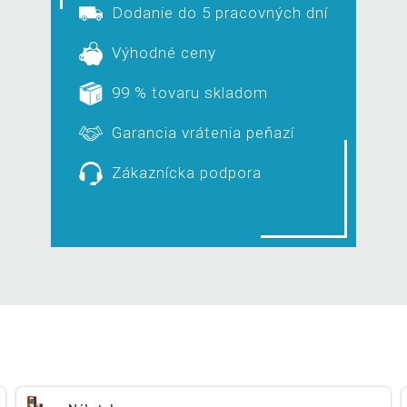
Dodanie do 5 pracovných dní
Výhodné ceny
99 % tovaru skladom
Garancia vrátenia peňazí
Zákaznícka podpora