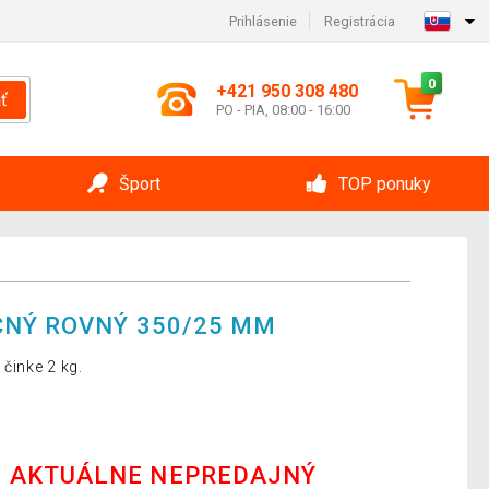
Prihlásenie
Registrácia
0
+421 950 308 480
ť
PO - PIA, 08:00 - 16:00
Šport
TOP ponuky
ČNÝ ROVNÝ 350/25 MM
 činke 2 kg.
E AKTUÁLNE NEPREDAJNÝ