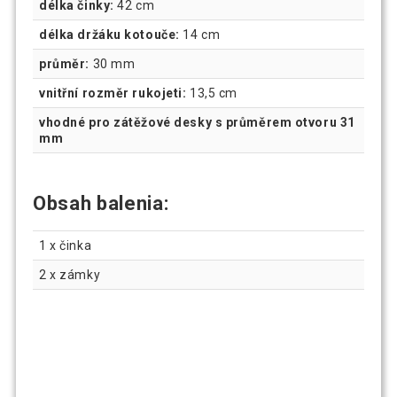
délka činky:
42 cm
délka držáku kotouče:
14 cm
průměr:
30 mm
vnitřní rozměr rukojeti:
13,5 cm
vhodné pro zátěžové desky s průměrem otvoru 31
mm
Obsah balenia:
1 x činka
2 x zámky