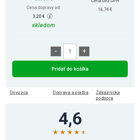
Cena bez DPH
Cena dopravy od:
16,74 €
3,20 €
skladom
-
+
Pridať do košíka
Dovozca
Doprava a platba
Zákaznícka
podpora
4,6