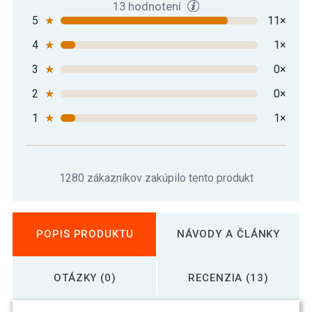
13 hodnotení
5
★
11×
4
★
1×
3
★
0×
2
★
0×
1
★
1×
1280 zákazníkov zakúpilo tento produkt
POPIS PRODUKTU
NÁVODY A ČLÁNKY
OTÁZKY (0)
RECENZIA (13)