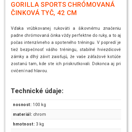
GORILLA SPORTS CHRÓMOVANÁ
ČINKOVÁ TYČ, 42 CM
Vďaka vrúbkovanej rukoväti a šikovnému značeniu
padne chrómovaná činka vždy perfektne do ruky, a to aj
počas intenzívneho a spoteného tréningu. V popredí je
tiež bezpečnosť vášho tréningu, stabilné hviezdicové
zámky a dlhý závit zaisťujú, že vaše záťažové kotúče
zostanú tam, kde ste ich priskrutkovali. Dokonca aj pri
cvičení nad hlavou.
Technické údaje:
nosnost:
100 kg
materiál:
chrom
hmotnost:
3 kg