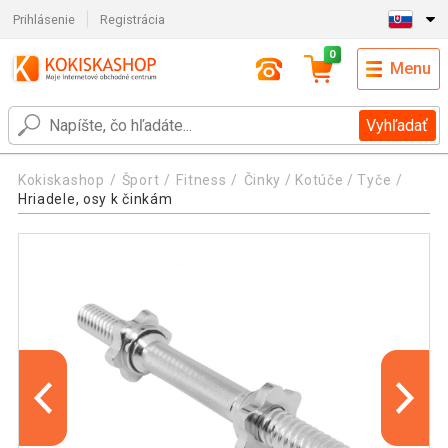
Prihlásenie
Registrácia
0
Menu
Vyhľadať
Kokiskashop
Šport
Fitness
Činky / Kotúče / Tyče
Hriadele, osy k činkám