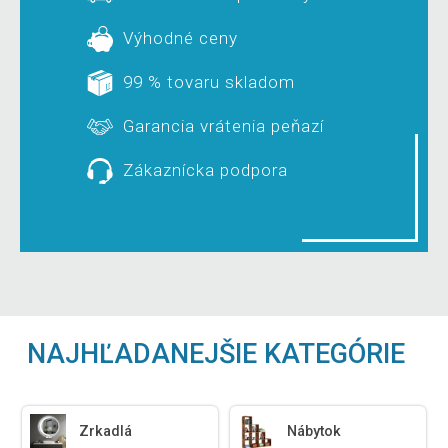
Výhodné ceny
99 % tovaru skladom
Garancia vrátenia peňazí
Zákaznícka podpora
NAJHĽADANEJŠIE KATEGÓRIE
Zrkadlá
Nábytok