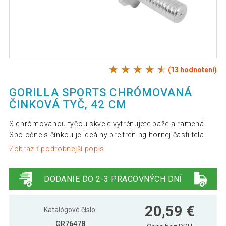
(13 hodnotení)
GORILLA SPORTS CHRÓMOVANÁ
ČINKOVÁ TYČ, 42 CM
S chrómovanou tyčou skvele vytrénujete paže a ramená.
Spoločne s činkou je ideálny pre tréning hornej časti tela.
Zobraziť podrobnejší popis
DODANIE DO 2-3 PRACOVNÝCH DNÍ
20,59 €
Katalógové číslo:
GR76478