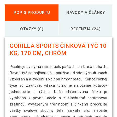
POPIS PRODUKTU
NÁVODY A ČLÁNKY
OTÁZKY (0)
RECENZIA (24)
GORILLA SPORTS ČINKOVÁ TYČ 10
KG, 170 CM, CHRÓM
Posilňuje svaly na ramenách, pažiach, chrbte a nohách.
Rovná tyč sa najčastejšie používa pri všetkých druhoch
vzpierania a cvičení s voľnou hmotnosťou. Konce rovnej
tyče sú závitové, vďaka tomu je naloženie kotúčov
jednoduché a rýchle. Naša chrómovaná činka je
vyrobená z pevnej ocele a zušľachtená chrómovou
zliatinou. Vyváženým tréningom s činkami precvičíte
všetky svalové skupiny tela. Získate silu, zlepšíte
koordináciu, vybudujete si svaly a zároveň budete