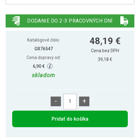
Gorilla Sports Činková tyč, 170 cm,
51,99 €
chróm, 30/31 mm
DODANIE DO 2-3 PRACOVNÝCH DNÍ
48,19 €
Katalógové číslo:
GR76547
Cena bez DPH
Cena dopravy od:
39,18 €
6,90 €
skladom
-
+
Pridať do košíka