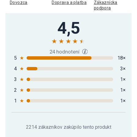
Dovozca
Doprava a platba
Zákaznícka
podpora
4,5
24 hodnotení
5
★
18×
4
★
3×
3
★
1×
2
★
1×
1
★
1×
2214 zákazníkov zakúpilo tento produkt