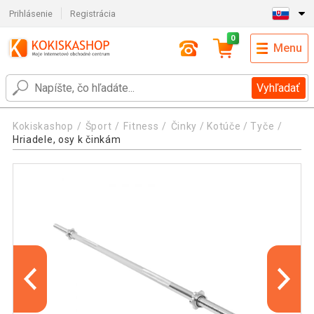
Prihlásenie
Registrácia
0
Menu
Vyhľadať
Kokiskashop
Šport
Fitness
Činky / Kotúče / Tyče
Hriadele, osy k činkám