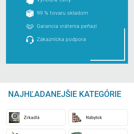
99 % tovaru skladom
Garancia vrátenia peňazí
Zákaznícka podpora
NAJHĽADANEJŠIE KATEGÓRIE
Zrkadlá
Nábytok