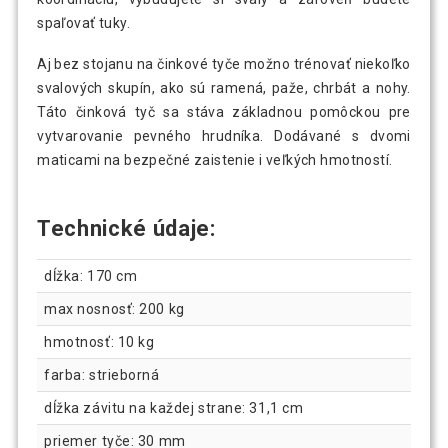
spaľovať tuky.
Aj bez stojanu na činkové tyče možno trénovať niekoľko
svalových skupín, ako sú ramená, paže, chrbát a nohy.
Táto činková tyč sa stáva základnou pomôckou pre
vytvarovanie pevného hrudníka. Dodávané s dvomi
maticami na bezpečné zaistenie i veľkých hmotností.
Technické údaje:
dĺžka: 170 cm
max nosnosť: 200 kg
hmotnosť: 10 kg
farba: strieborná
dĺžka závitu na každej strane: 31,1 cm
priemer tyče: 30 mm