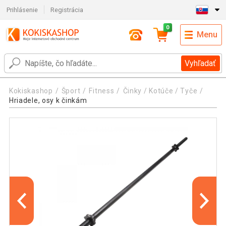
Prihlásenie
Registrácia
0
Menu
Vyhľadať
Kokiskashop
Šport
Fitness
Činky / Kotúče / Tyče
Hriadele, osy k činkám