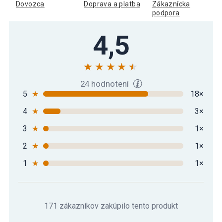
Dovozca
Doprava a platba
Zákaznícka
podpora
4,5
24 hodnotení
5
★
18×
4
★
3×
3
★
1×
2
★
1×
1
★
1×
171 zákazníkov zakúpilo tento produkt