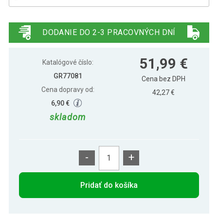
Gorilla Sports Činková tyč 10 kg, 170 cm,
48,19 €
chróm
DODANIE DO 2-3 PRACOVNÝCH DNÍ
51,99 €
Katalógové číslo:
GR77081
Cena bez DPH
Cena dopravy od:
42,27 €
6,90 €
skladom
-
+
Pridať do košíka