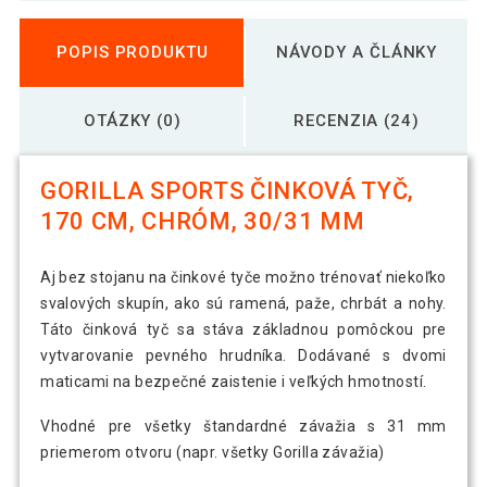
POPIS PRODUKTU
NÁVODY A ČLÁNKY
OTÁZKY (0)
RECENZIA (24)
GORILLA SPORTS ČINKOVÁ TYČ,
170 CM, CHRÓM, 30/31 MM
Aj bez stojanu na činkové tyče možno trénovať niekoľko
svalových skupín, ako sú ramená, paže, chrbát a nohy.
Táto činková tyč sa stáva základnou pomôckou pre
vytvarovanie pevného hrudníka. Dodávané s dvomi
maticami na bezpečné zaistenie i veľkých hmotností.
Vhodné pre všetky štandardné závažia s 31 mm
priemerom otvoru (napr. všetky Gorilla závažia)