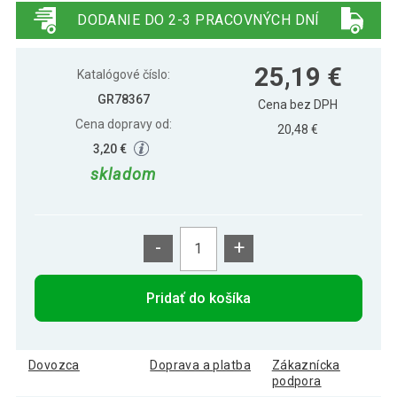
svetlo modrý
DODANIE DO 2-3 PRACOVNÝCH DNÍ
Gorilla Sports vankúš na jogu polmesiac,
25,19 €
25,19 €
svetlo zelený
Katalógové číslo:
GR78367
Cena bez DPH
Cena dopravy od:
20,48 €
3,20 €
skladom
-
+
Pridať do košíka
Dovozca
Doprava a platba
Zákaznícka
podpora