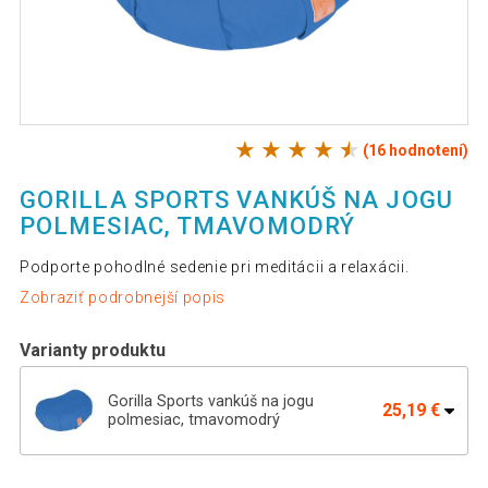
(16 hodnotení)
GORILLA SPORTS VANKÚŠ NA JOGU
POLMESIAC, TMAVOMODRÝ
Podporte pohodlné sedenie pri meditácii a relaxácii.
Zobraziť podrobnejší popis
Varianty produktu
Gorilla Sports vankúš na jogu
25,19 €
polmesiac, tmavomodrý
Gorilla Sports vankúš na jogu polmesiac,
25,19 €