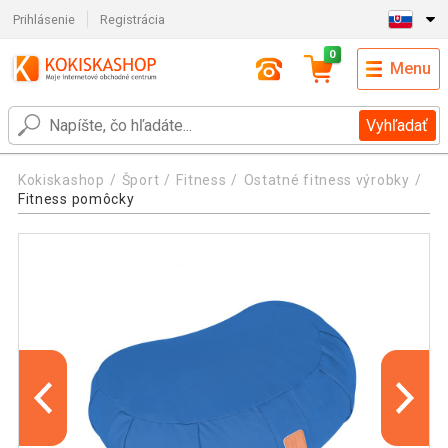
Prihlásenie
Registrácia
0
Menu
Vyhľadať
Kokiskashop
Šport
Fitness
Ostatné fitness výrobky
Fitness pomôcky