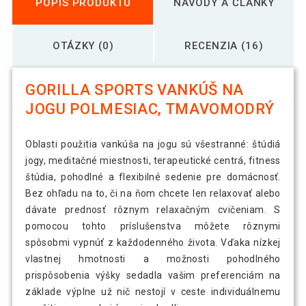
POPIS PRODUKTU
NÁVODY A ČLÁNKY
OTÁZKY (0)
RECENZIA (16)
GORILLA SPORTS VANKÚŠ NA
JOGU POLMESIAC, TMAVOMODRÝ
Oblasti použitia vankúša na jogu sú všestranné: štúdiá
jogy, meditačné miestnosti, terapeutické centrá, fitness
štúdia, pohodlné a flexibilné sedenie pre domácnosť.
Bez ohľadu na to, či na ňom chcete len relaxovať alebo
dávate prednosť rôznym relaxačným cvičeniam. S
pomocou tohto príslušenstva môžete rôznymi
spôsobmi vypnúť z každodenného života. Vďaka nízkej
vlastnej hmotnosti a možnosti pohodlného
prispôsobenia výšky sedadla vašim preferenciám na
základe výplne už nič nestojí v ceste individuálnemu