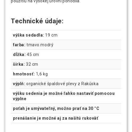
použitiu na vysokej úrovni pohodlia.
Technické údaje:
výška sedadla:
19 cm
farba:
tmavo modrý
dĺžka:
45 cm
šírka:
32 cm
hmotnosť:
1,6 kg
výplň:
organické špaldové plevy z Rakúska
výšku sedenia je možné ľahko nastaviť pomocou
výplne
poťah je umývateľný, možno prať na 30 °C
prenášanie je možné aj za našitú rukoväť