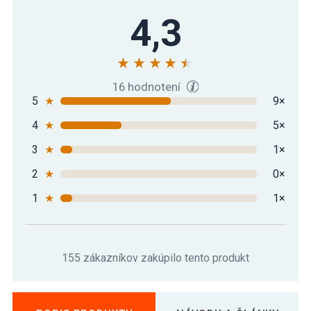
4,3
16 hodnotení
5
★
9×
4
★
5×
3
★
1×
2
★
0×
1
★
1×
155 zákazníkov zakúpilo tento produkt