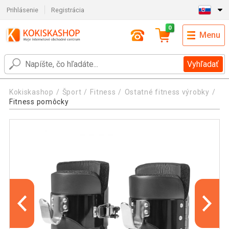
Prihlásenie
Registrácia
0
Menu
Vyhľadať
Kokiskashop
Šport
Fitness
Ostatné fitness výrobky
Fitness pomôcky