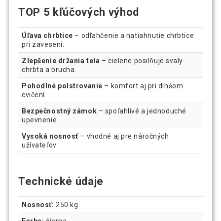
TOP 5 kľúčových výhod
Úľava chrbtice
– odľahčenie a natiahnutie chrbtice
pri zavesení.
Zlepšenie držania tela
– cielene posilňuje svaly
chrbta a brucha.
Pohodlné polstrovanie
– komfort aj pri dlhšom
cvičení.
Bezpečnostný zámok
– spoľahlivé a jednoduché
upevnenie.
Vysoká nosnosť
– vhodné aj pre náročných
užívateľov.
Technické údaje
Nosnosť:
250 kg
Farba:
čierna