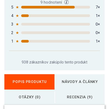
9 hodnotení
5
★
7×
4
★
1×
3
★
0×
2
★
0×
1
★
1×
938 zákazníkov zakúpilo tento produkt
POPIS PRODUKTU
NÁVODY A ČLÁNKY
OTÁZKY (0)
RECENZIA (9)