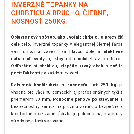
INVERZNÉ TOPÁNKY NA
CHRBTICU A BRUCHO, ČIERNE,
NOSNOSŤ 250KG
Objavte nový spôsob, ako uvoľniť chrbticu a precvičiť
celé telo.
Inverzné topánky v elegantnej čiernej farbe
vám umožnia zavesiť sa hlavou dole a
efektívne
natiahnuť svaly aj kĺby
od chodidiel až po hlavu.
Odľahčite si chrbticu, zlepšite krvný obeh a zažite
pocit ľahkosti
po každom cvičení.
Robustná konštrukcia s nosnosťou až 250 kg
je
vhodná pre väčšinu domácich aj profesionálnych tyčí s
priemerom 30 mm.
Pohodlné penové polstrovanie
a
bezpečnostný zámok na pružinu zaručujú bezpečné a
komfortné používanie. Údržba je jednoduchá, materiály
sú odolné a ľahko sa čistia.