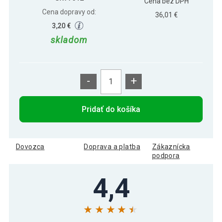
Cena bez DPH
Cena dopravy od:
36,01 €
3,20 €
skladom
-
+
Pridať do košíka
Dovozca
Doprava a platba
Zákaznícka
podpora
4,4