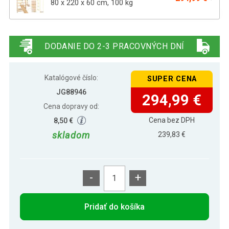
80 x 220 x 60 cm, 100 kg
PHYSIONICS Fitness rebriny s
152,79 €
posuvnou hrazdou
DODANIE DO 2-3 PRACOVNÝCH DNÍ
95,40 €
Rebriny, 195 x 80 cm
Katalógové číslo:
SUPER CENA
JG88946
294,99 €
Cena dopravy od:
Cena bez DPH
8,50 €
skladom
239,83 €
-
+
Pridať do košíka