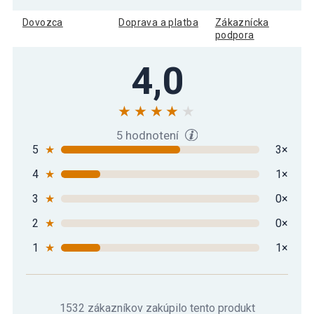
Dovozca
Doprava a platba
Zákaznícka
podpora
4,0
5 hodnotení
5
★
3×
4
★
1×
3
★
0×
2
★
0×
1
★
1×
1532 zákazníkov zakúpilo tento produkt