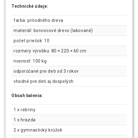
Technické údaje:
farba: prírodného dreva
materiál: borovicové drevo (lakované)
počet priečok: 10
rozmery výrobku: 80 × 220 × 60 cm
nosnosť: 100 kg
odporúčané pre deti od 3 rokov
vhodné pre deti aj dospelých
Obsah balenia:
1 x rebriny
1 x hrazda
2 x gymnastický krúžok