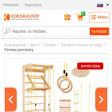
Prihlásenie
Registrácia
0
Menu
Vyhľadať
Kokiskashop
Šport
Fitness
Ostatné fitness výrobky
Fitness pomôcky
SUPER CENA