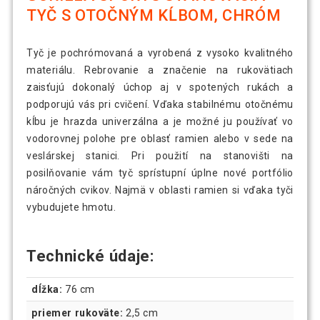
TYČ S OTOČNÝM KĹBOM, CHRÓM
Tyč je pochrómovaná a vyrobená z vysoko kvalitného
materiálu. Rebrovanie a značenie na rukovätiach
zaisťujú dokonalý úchop aj v spotených rukách a
podporujú vás pri cvičení. Vďaka stabilnému otočnému
kĺbu je hrazda univerzálna a je možné ju používať vo
vodorovnej polohe pre oblasť ramien alebo v sede na
veslárskej stanici. Pri použití na stanovišti na
posilňovanie vám tyč sprístupní úplne nové portfólio
náročných cvikov. Najmä v oblasti ramien si vďaka tyči
vybudujete hmotu.
Technické údaje:
dĺžka:
76 cm
priemer rukoväte:
2,5 cm