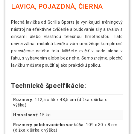
LAVICA, POJAZDNÁ, ČIERNA
Plochá lavička od Gorilla Sports je vynikajúci tréningový
nástroj na efektívne cvičenie a budovanie sily a svalov s
činkami alebo vlastnou telesnou hmotnosťou. Táto
univerzálna, mobilná lavička vám umožňuje komplexné
precvičenie celého tela. Môžete cvičiť v sede alebo v
ľahu, s vybavením alebo bez neho. Samozrejme, plochú
lavičku môžete použiť aj ako praktickú policu.
Technické špecifikácie:
Rozmery:
112,5 x 55 x 48,5 cm (dĺžka x šírka x
výška)
Hmostnosť:
15 kg
Rozmery polohovacieho vankúša:
109 x 30 x 8 cm
(dĺžka x šírka x výška)