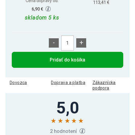
Cena dopravy od:
113,41 €
6,90 €
skladom 5 ks
-
+
Pridať do košíka
Dovozca
Doprava a platba
Zákaznícka
podpora
5,0
2 hodnotení