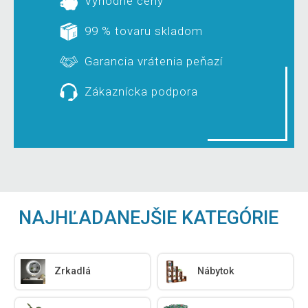
Výhodné ceny
99 % tovaru skladom
Garancia vrátenia peňazí
Zákaznícka podpora
NAJHĽADANEJŠIE KATEGÓRIE
Zrkadlá
Nábytok