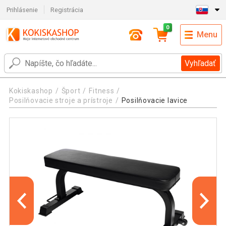
Prihlásenie
Registrácia
0
Menu
Vyhľadať
Kokiskashop
Šport
Fitness
Posilňovacie stroje a prístroje
Posilňovacie lavice