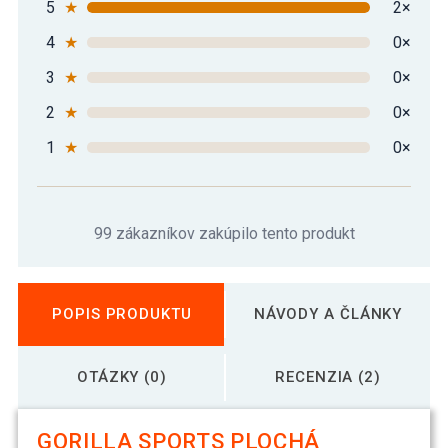
5
★
2×
4
★
0×
3
★
0×
2
★
0×
1
★
0×
99 zákazníkov zakúpilo tento produkt
POPIS PRODUKTU
NÁVODY A ČLÁNKY
OTÁZKY (0)
RECENZIA (2)
GORILLA SPORTS PLOCHÁ