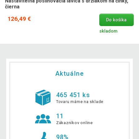
Nastaviteľná posilňovacia lavica s držiakom na činky,
čierna
126,49 €
Do košíka
skladom
Aktuálne
465 451 ks
Tovaru máme na sklade
11
Zákazníkov online
98%