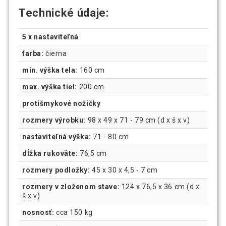
Technické údaje:
5 x nastaviteľná
farba:
čierna
min. výška tela:
160 cm
max. výška tiel:
200 cm
protišmykové nožičky
rozmery výrobku:
98 x 49 x 71 - 79 cm (d x š x v)
nastaviteľná výška:
71 - 80 cm
dĺžka rukoväte:
76,5 cm
rozmery podložky:
45 x 30 x 4,5 - 7 cm
rozmery v zloženom stave:
124 x 76,5 x 36 cm (d x
š x v)
nosnosť:
cca 150 kg