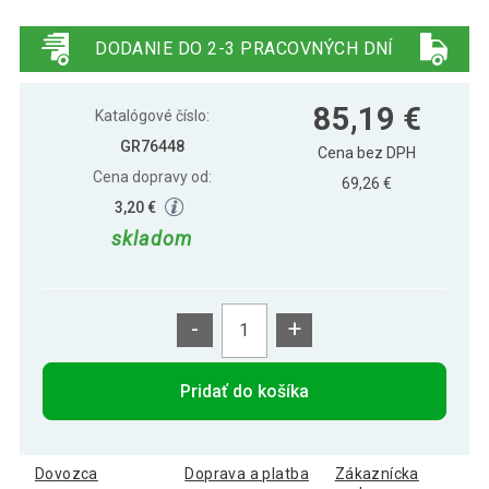
Gorilla Sports Hyperextenzná lavička
80,69 €
skladacia, biela
DODANIE DO 2-3 PRACOVNÝCH DNÍ
85,19 €
Katalógové číslo:
GR76448
Cena bez DPH
Cena dopravy od:
69,26 €
3,20 €
skladom
-
+
Pridať do košíka
Dovozca
Doprava a platba
Zákaznícka