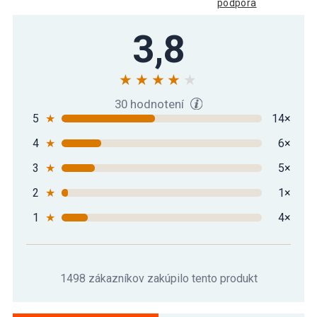
podpora
3,8
30 hodnotení
5
★
14×
4
★
6×
3
★
5×
2
★
1×
1
★
4×
1498 zákazníkov zakúpilo tento produkt