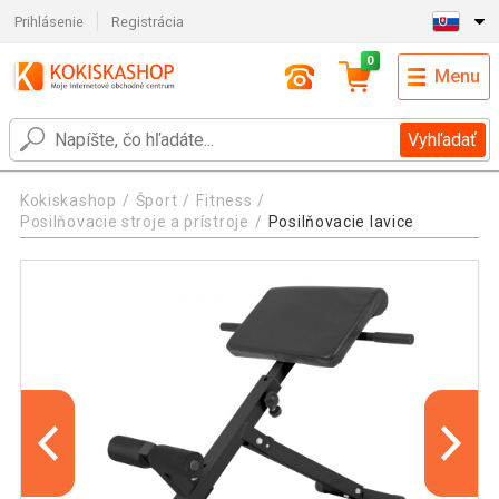
Prihlásenie
Registrácia
0
Menu
Vyhľadať
Kokiskashop
Šport
Fitness
Posilňovacie stroje a prístroje
Posilňovacie lavice