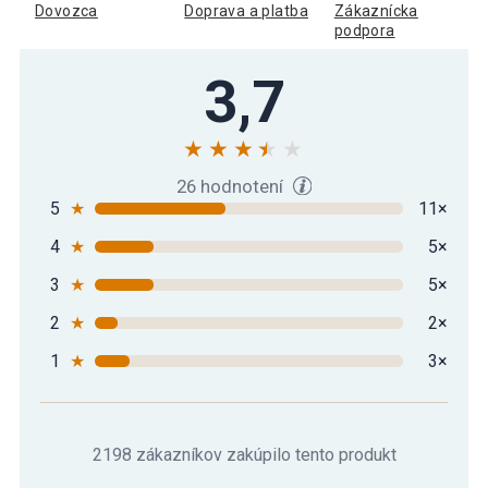
Dovozca
Doprava a platba
Zákaznícka
podpora
3,7
26 hodnotení
5
★
11×
4
★
5×
3
★
5×
2
★
2×
1
★
3×
2198 zákazníkov zakúpilo tento produkt