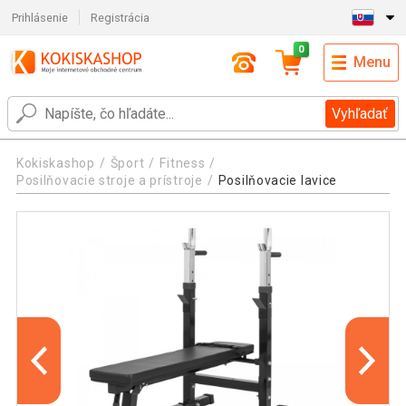
Prihlásenie
Registrácia
0
Menu
Vyhľadať
Kokiskashop
Šport
Fitness
Posilňovacie stroje a prístroje
Posilňovacie lavice