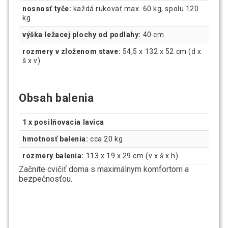
nosnosť tyče:
každá rukoväť max. 60 kg, spolu 120
kg
výška ležacej plochy od podlahy:
40 cm
rozmery v zloženom stave:
54,5 x 132 x 52 cm (d x
š x v)
Obsah balenia
1 x posilňovacia lavica
hmotnosť balenia:
cca 20 kg
rozmery balenia:
113 x 19 x 29 cm (v x š x h)
Začnite cvičiť doma s maximálnym komfortom a
bezpečnosťou.