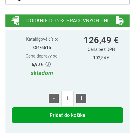
Gorilla Sports Posilňovacia sklápacia
128,79 €
lavica so stojanom, biela
DODANIE DO 2-3 PRACOVNÝCH DNÍ
126,49 €
Katalógové číslo:
GR76515
Cena bez DPH
Cena dopravy od:
102,84 €
6,90 €
skladom
-
+
Pridať do košíka