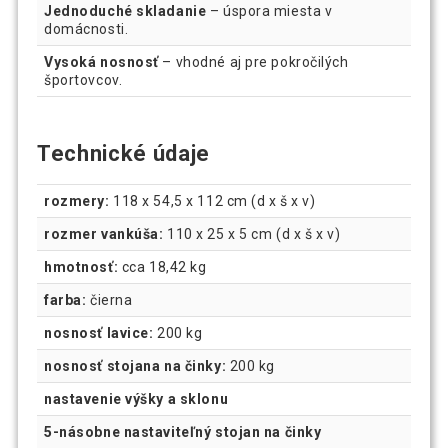
Jednoduché skladanie
– úspora miesta v
domácnosti.
Vysoká nosnosť
– vhodné aj pre pokročilých
športovcov.
Technické údaje
rozmery:
118 x 54,5 x 112 cm (d x š x v)
rozmer vankúša:
110 x 25 x 5 cm (d x š x v)
hmotnosť:
cca 18,42 kg
farba:
čierna
nosnosť lavice:
200 kg
nosnosť stojana na činky:
200 kg
nastavenie výšky a sklonu
5-násobne nastaviteľný stojan na činky