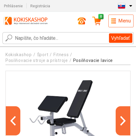
Prihlásenie
Registrácia
0
Menu
Vyhľadať
Kokiskashop
Šport
Fitness
Posilňovacie stroje a prístroje
Posilňovacie lavice