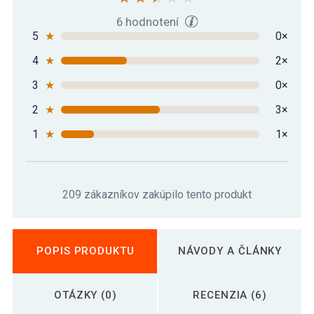
6 hodnotení
5
★
0×
4
★
2×
3
★
0×
2
★
3×
1
★
1×
209 zákazníkov zakúpilo tento produkt
POPIS PRODUKTU
NÁVODY A ČLÁNKY
OTÁZKY (0)
RECENZIA (6)