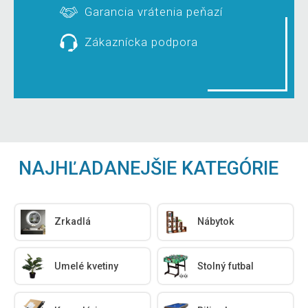
Garancia vrátenia peňazí
Zákaznícka podpora
NAJHĽADANEJŠIE KATEGÓRIE
Zrkadlá
Nábytok
Umelé kvetiny
Stolný futbal