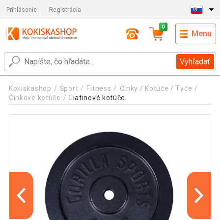
Prihlásenie
Registrácia
0
Menu
Vyhľadať
Kokiskashop
Šport
Fitness
Činky / Kotúče / Tyče
Činkové kotúče
Liatinové kotúče