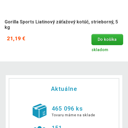
Gorilla Sports Liatinový záťažový kotúč, strieborný, 5
kg
21,19 €
Do košíka
skladom
Aktuálne
465 096 ks
Tovaru máme na sklade
151