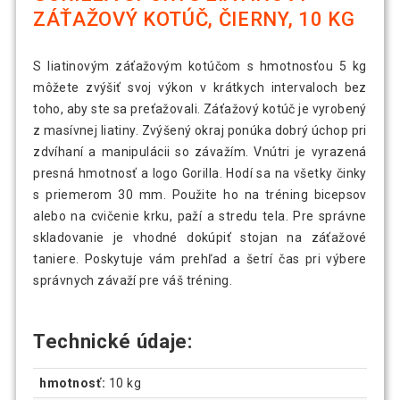
ZÁŤAŽOVÝ KOTÚČ, ČIERNY, 10 KG
S liatinovým záťažovým kotúčom s hmotnosťou 5 kg
môžete zvýšiť svoj výkon v krátkych intervaloch bez
toho, aby ste sa preťažovali. Záťažový kotúč je vyrobený
z masívnej liatiny. Zvýšený okraj ponúka dobrý úchop pri
zdvíhaní a manipulácii so závažím. Vnútri je vyrazená
presná hmotnosť a logo Gorilla. Hodí sa na všetky činky
s priemerom 30 mm. Použite ho na tréning bicepsov
alebo na cvičenie krku, paží a stredu tela. Pre správne
skladovanie je vhodné dokúpiť stojan na záťažové
taniere. Poskytuje vám prehľad a šetrí čas pri výbere
správnych závaží pre váš tréning.
Technické údaje:
hmotnosť:
10 kg