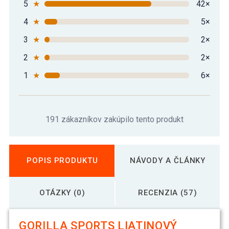
5
★
42×
4
★
5×
3
★
2×
2
★
2×
1
★
6×
191 zákazníkov zakúpilo tento produkt
POPIS PRODUKTU
NÁVODY A ČLÁNKY
OTÁZKY (0)
RECENZIA (57)
GORILLA SPORTS LIATINOVÝ