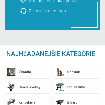
Garancia vrátenia peňazí
Zákaznícka podpora
NAJHĽADANEJŠIE KATEGÓRIE
Zrkadlá
Nábytok
Umelé kvetiny
Stolný futbal
Kancelária
Biliard