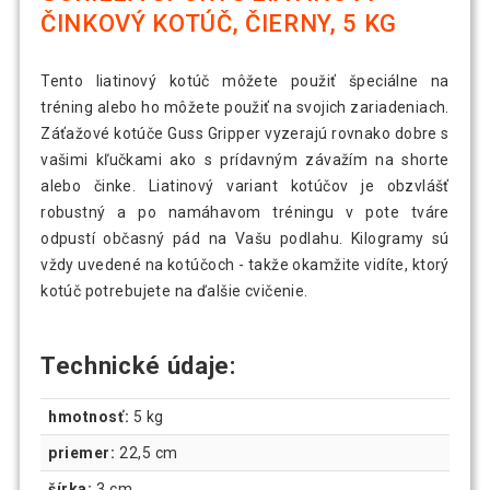
ČINKOVÝ KOTÚČ, ČIERNY, 5 KG
Tento liatinový kotúč môžete použiť špeciálne na
tréning alebo ho môžete použiť na svojich zariadeniach.
Záťažové kotúče Guss Gripper vyzerajú rovnako dobre s
vašimi kľučkami ako s prídavným závažím na shorte
alebo činke. Liatinový variant kotúčov je obzvlášť
robustný a po namáhavom tréningu v pote tváre
odpustí občasný pád na Vašu podlahu. Kilogramy sú
vždy uvedené na kotúčoch - takže okamžite vidíte, ktorý
kotúč potrebujete na ďalšie cvičenie.
Technické údaje:
hmotnosť:
5 kg
priemer:
22,5 cm
šírka:
3 cm