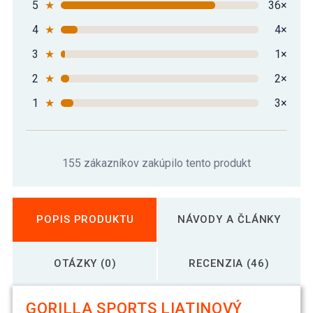
5
★
36×
4
★
4×
3
★
1×
2
★
2×
1
★
3×
155 zákazníkov zakúpilo tento produkt
POPIS PRODUKTU
NÁVODY A ČLÁNKY
OTÁZKY (0)
RECENZIA (46)
GORILLA SPORTS LIATINOVÝ