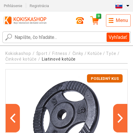
Prihlásenie
Registrácia
0
Menu
Vyhľadať
Kokiskashop
Šport
Fitness
Činky / Kotúče / Tyče
Činkové kotúče
Liatinové kotúče
POSLEDNÝ KUS