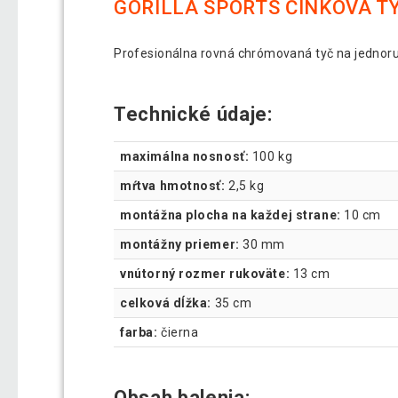
GORILLA SPORTS ČINKOVÁ TY
Profesionálna rovná chrómovaná tyč na jednoru
Technické údaje:
maximálna nosnosť:
100 kg
mŕtva hmotnosť:
2,5 kg
montážna plocha na každej strane:
10 cm
montážny priemer:
30 mm
vnútorný rozmer rukoväte:
13 cm
celková dĺžka:
35 cm
farba:
čierna
Obsah balenia: