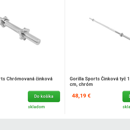
orts Chrómovaná činková
Gorilla Sports Činková tyč 1
cm, chróm
48,19 €
Do košíka
skladom
skl