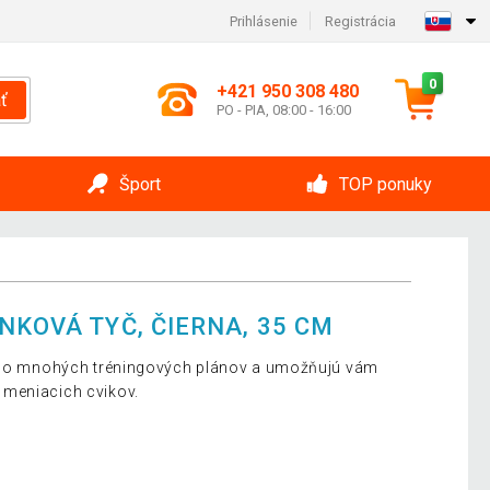
Prihlásenie
Registrácia
0
+421 950 308 480
ť
PO - PIA, 08:00 - 16:00
Šport
TOP ponuky
NKOVÁ TYČ, ČIERNA, 35 CM
ť do mnohých tréningových plánov a umožňujú vám
meniacich cvikov.