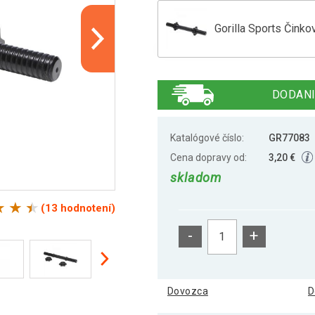
Gorilla Sports Činkov
Gorilla Sports Chró
DODANI
Katalógové číslo:
GR77083
Cena dopravy od:
3,20 €
skladom
(13 hodnotení)
-
+
Dovozca
D