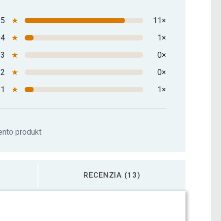
5
★
11×
4
★
1×
3
★
0×
2
★
0×
1
★
1×
ento produkt
RECENZIA (13)