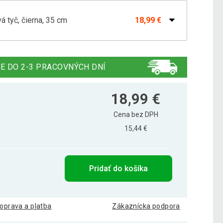
á tyč, čierna, 35 cm
18,99 €
movaná činková tyč, 35 cm
16,79 €
E DO 2-3 PRACOVNÝCH DNÍ
18,99 €
Cena bez DPH
15,44 €
Pridať do košíka
oprava a platba
Zákaznícka podpora