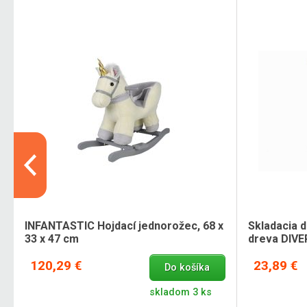
INFANTASTIC Hojdací jednorožec, 68 x
Skladacia 
33 x 47 cm
dreva DIV
120,29 €
23,89 €
Do košíka
skladom 3 ks