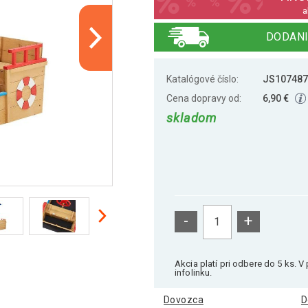
a
DODANI
Katalógové číslo:
JS107487
Cena dopravy od:
6,90 €
skladom
-
+
Akcia platí pri odbere do 5 ks. 
infolinku.
Dovozca
D