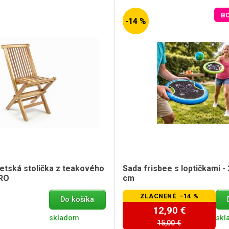
B
-14 %
detská stolička z teakového
Sada frisbee s loptičkami - 
ERO
cm
ZLACNENÉ -14 %
Do košíka
12,90 €
skladom
skl
15,00 €