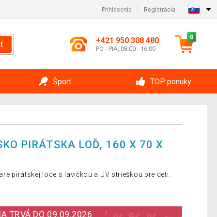
Prihlásenie
Registrácia
0
+421 950 308 480
ť
PO - PIA, 08:00 - 16:00
Šport
TOP ponuky
KO PIRÁTSKA LOĎ, 160 X 70 X
re pirátskej lode s lavičkou a UV strieškou pre deti.
A TRVÁ DO 09.09.2026