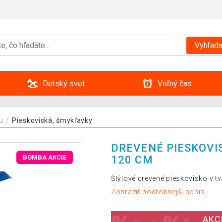
Vyhľada
Detský svet
Voľný čas
u
Pieskoviská, šmykľavky
DREVENÉ PIESKOVIS
120 CM
BOMBA AKCIE
Štýlové drevené pieskovisko v tva
Zobraziť podrobnejší popis
AKCI