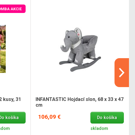
OMBA AKCIE
2 kusy, 31
INFANTASTIC Hojdací slon, 68 x 33 x 47
cm
106,09 €
Do košíka
Do košíka
adom
skladom