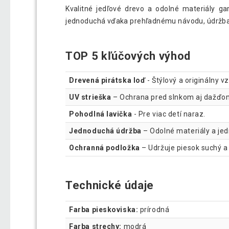
Kvalitné jedľové drevo a odolné materiály ga
jednoduchá vďaka prehľadnému návodu, údržb
TOP 5 kľúčových výhod
Drevená pirátska loď
- Štýlový a originálny v
UV strieška
– Ochrana pred slnkom aj dažďo
Pohodlná lavička
- Pre viac detí naraz.
Jednoduchá údržba
– Odolné materiály a jed
Ochranná podložka
– Udržuje piesok suchý a 
Technické údaje
Farba pieskoviska:
prírodná
Farba strechy:
modrá