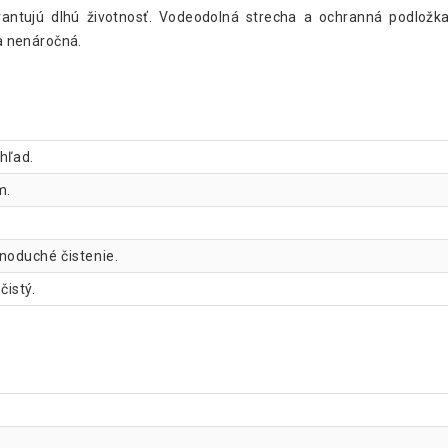
rantujú dlhú životnosť. Vodeodolná strecha a ochranná podložka
a nenáročná.
zhľad.
m.
noduché čistenie.
čistý.