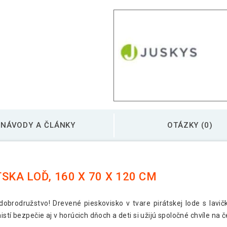
NÁVODY A ČLÁNKY
OTÁZKY (0)
SKA LOĎ, 160 X 70 X 120 CM
brodružstvo! Drevené pieskovisko v tvare pirátskej lode s lavičk
stí bezpečie aj v horúcich dňoch a deti si užijú spoločné chvíle na