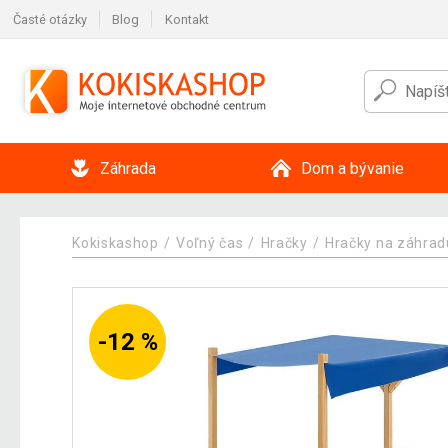
Časté otázky
Blog
Kontakt
Záhrada
Dom a bývanie
Kokiskashop
Voľný čas
Hračky
Hračky na záhrad
-12 %