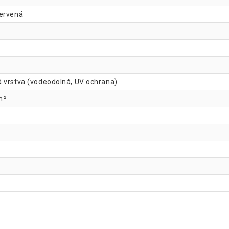
ervená
 vrstva (vodeodolná, UV ochrana)
m²