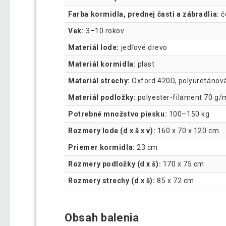
Farba kormidla, prednej časti a zábradlia:
č
Vek:
3–10 rokov
Materiál lode:
jedľové drevo
Materiál kormidla:
plast
Materiál strechy:
Oxford 420D, polyuretánová
Materiál podložky:
polyester-filament 70 g/
Potrebné množstvo piesku:
100–150 kg
Rozmery lode (d x š x v):
160 x 70 x 120 cm
Priemer kormidla:
23 cm
Rozmery podložky (d x š):
170 x 75 cm
Rozmery strechy (d x š):
85 x 72 cm
Obsah balenia