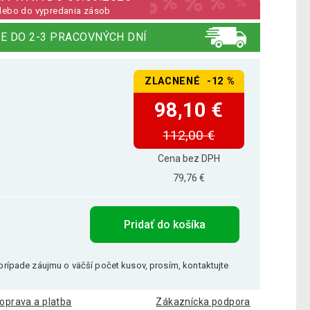
lebo do vypredania zásob
E DO 2-3 PRACOVNÝCH DNÍ
ZLACNENÉ -12 %
98,10 €
112,00 €
Cena bez DPH
79,76 €
Pridať do košíka
V prípade záujmu o väčší počet kusov, prosím, kontaktujte
oprava a platba
Zákaznícka podpora