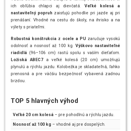
ich obľúbia chlapci aj dievčatá.
Veľké kolesá a
nastaviteľný popruh
zaisťujú pohodlie pri jazde aj pri
prenášaní. Vhodné na cestu do školy, na ihrisko a na
výlety s priateľmi.
Robustná konštrukcia z ocele a PU
zaručuje vysokú
odolnosť a nosnosť až 100 kg.
Výškovo nastaviteľné
riadidlá
(96–106 cm) rastú spolu s vaším dieťaťom.
Ložiská ABEC7
a veľké kolesá (20 cm) umožňujú
plynulú a rýchlu jazdu. Kolobežka je skladateľná, ľahko
prenosná a pre väčšiu bezpečnosť vybavená zadnou
brzdou.
TOP 5 hlavných výhod
Veľké 20 cm kolesá
– pre pohodlnú a rýchlu jazdu.
Nosnosť až 100 kg
– vhodné aj pre dospelých.