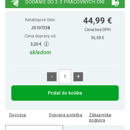
DODANIE DO 2-3 PRACOVNÝCH DNÍ
Detská kolobežka s veľkými kolesami a
38,60 €
44,99 €
popruhom, sivá
Katalógové číslo:
JS107338
Cena bez DPH
Cena dopravy od:
36,58 €
3,20 €
skladom
-
+
Pridať do košíka
Dovozca
Doprava a platba
Zákaznícka
podpora