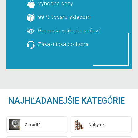
Výhodné ceny
99 % tovaru skladom
Garancia vrátenia peňazí
Zákaznícka podpora
NAJHĽADANEJŠIE KATEGÓRIE
Zrkadlá
Nábytok