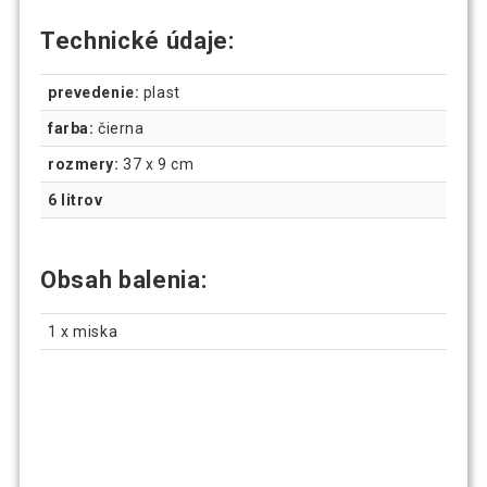
Technické údaje:
prevedenie:
plast
farba:
čierna
rozmery:
37 x 9 cm
6 litrov
Obsah balenia:
1 x miska