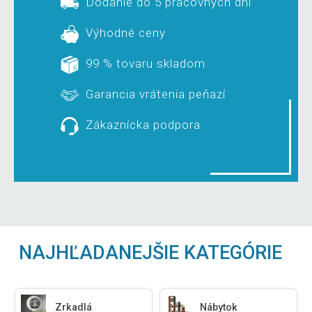
Dodanie do 5 pracovných dní
Výhodné ceny
99 % tovaru skladom
Garancia vrátenia peňazí
Zákaznícka podpora
NAJHĽADANEJŠIE KATEGÓRIE
Zrkadlá
Nábytok