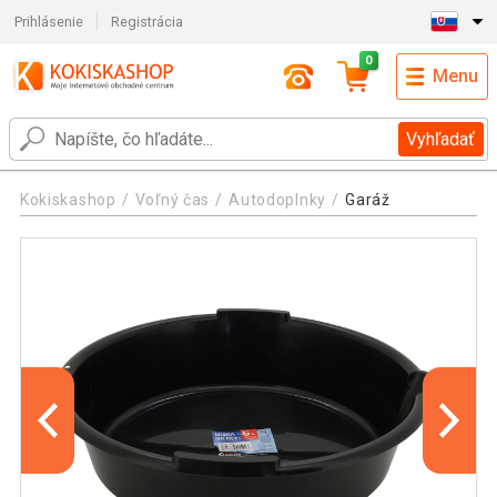
Prihlásenie
Registrácia
0
Menu
Vyhľadať
Kokiskashop
Voľný čas
Autodoplnky
Garáž