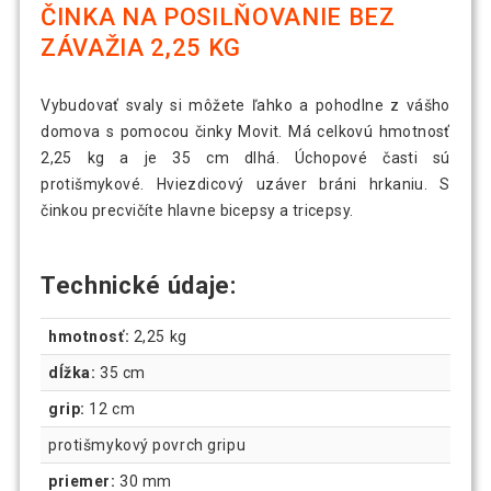
ČINKA NA POSILŇOVANIE BEZ
ZÁVAŽIA 2,25 KG
Vybudovať svaly si môžete ľahko a pohodlne z vášho
domova s pomocou činky Movit. Má celkovú hmotnosť
2,25 kg a je 35 cm dlhá. Úchopové časti sú
protišmykové. Hviezdicový uzáver bráni hrkaniu. S
činkou precvičíte hlavne bicepsy a tricepsy.
Technické údaje:
hmotnosť:
2,25 kg
dĺžka:
35 cm
grip:
12 cm
protišmykový povrch gripu
priemer:
30 mm