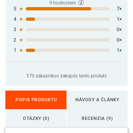
9 hodnotení
5
★
7×
4
★
1×
3
★
0×
2
★
0×
1
★
1×
375 zákazníkov zakúpilo tento produkt
POPIS PRODUKTU
NÁVODY A ČLÁNKY
OTÁZKY (0)
RECENZIA (9)