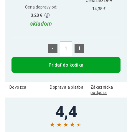
Cena bez DPH
Cena dopravy od:
14,38 €
3,20 €
skladom
-
+
Pridať do košíka
Dovozca
Doprava a platba
Zákaznícka
podpora
4,4