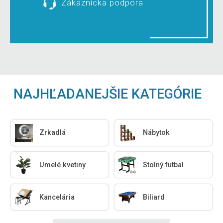
Zákaznícka podpora
NAJHĽADANEJŠIE KATEGÓRIE
Zrkadlá
Nábytok
Umelé kvetiny
Stolný futbal
Kancelária
Biliard