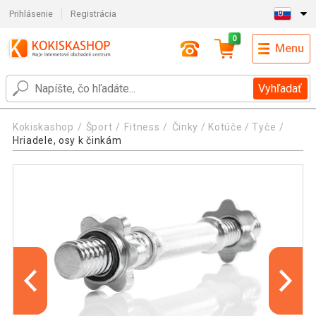
Prihlásenie
Registrácia
0
Menu
Vyhľadať
Kokiskashop
Šport
Fitness
Činky / Kotúče / Tyče
Hriadele, osy k činkám