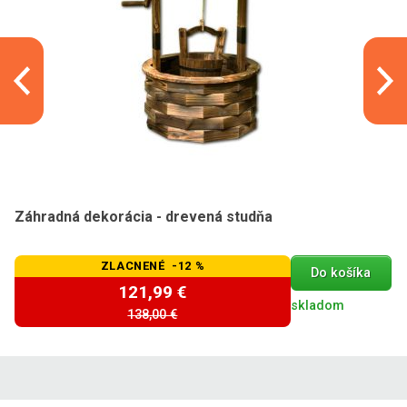
Záhradná dekorácia - drevená studňa
ZLACNENÉ -12 %
Do košíka
121,99 €
skladom
138,00 €