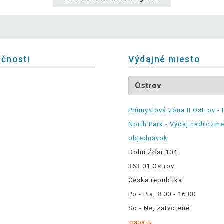
očnosti
Výdajné miesto
Průmyslová zóna II Ostrov - 
North Park - Výdaj nadrozm
objednávok
Dolní Žďár 104
363 01 Ostrov
Česká republika
Po - Pia, 8:00 - 16:00
So - Ne, zatvorené
mapa tu