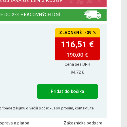
 ZOSTÁVA UŽ LEN 3 KUSOV
E DO 2-3 PRACOVNÝCH DNÍ
ZLACNENÉ -39 %
116,51 €
190,00 €
Cena bez DPH
94,72 €
Pridať do košíka
V prípade záujmu o väčší počet kusov, prosím, kontaktujte
oprava a platba
Zákaznícka podpora