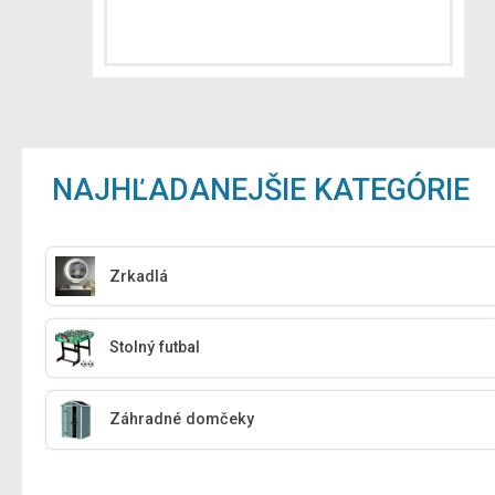
NAJHĽADANEJŠIE KATEGÓRIE
Zrkadlá
Stolný futbal
Záhradné domčeky