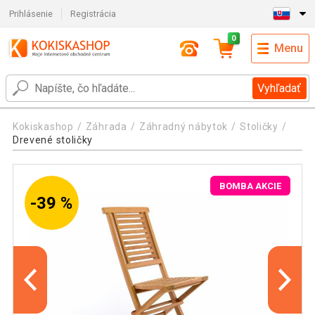
Prihlásenie
Registrácia
0
Menu
Vyhľadať
Kokiskashop
Záhrada
Záhradný nábytok
Stoličky
Drevené stoličky
BOMBA AKCIE
-39 %