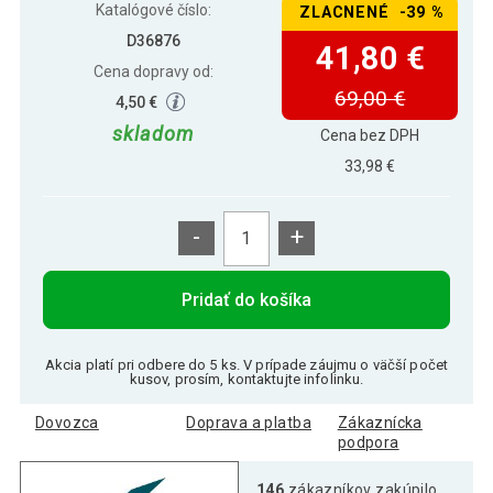
Katalógové číslo:
ZLACNENÉ -39 %
D36876
41,80 €
Cena dopravy od:
69,00 €
4,50 €
skladom
Cena bez DPH
33,98 €
-
+
Pridať do košíka
Akcia platí pri odbere do 5 ks. V prípade záujmu o väčší počet
kusov, prosím, kontaktujte infolinku.
Dovozca
Doprava a platba
Zákaznícka
podpora
146
zákazníkov zakúpilo