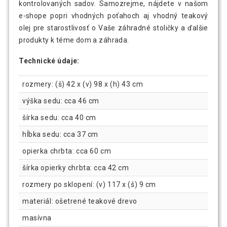
kontrolovaných sadov. Samozrejme, nájdete v našom
e-shope popri vhodných poťahoch aj vhodný teakový
olej pre starostlivosť o Vaše záhradné stoličky a ďalšie
produkty k téme dom a záhrada.
Technické údaje:
rozmery: (š) 42 x (v) 98 x (h) 43 cm
výška sedu: cca 46 cm
šírka sedu: cca 40 cm
hĺbka sedu: cca 37 cm
opierka chrbta: cca 60 cm
šírka opierky chrbta: cca 42 cm
rozmery po sklopení: (v) 117 x (š) 9 cm
materiál: ošetrené teakové drevo
masívna