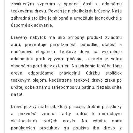
zosilneným vzperám v spodnej časti a odolnému
teakovému drevu. Povrch je niekoľkokrát brúsený. Naša
záhradná stolička je sklopná a umožňuje jednoduché a
úsporné skladovanie.
Drevený nábytok má ako prírodný produkt zvláštnu
auru, prezentuje prirodzenosť, pohodlie, stálosť a
nadčasovú eleganciu. Teakové drevo sa vyznačuje
odolnosťou proti vplyvom počasia, a preto je veľmi
vhodné na použitie v exteriéri. Na udržanie teplého tónu
dreva odporúčame pravidelnú údržbu stoličiek
teakovým olejom. Neošetrené teakové drevo získa po
určitej dobe známu striebornosivú patinu. Nezabudnite
na to!
Drevo je živý materiál, ktorý pracuje, drobné prasklinky
a pozvoľná zmena farby patria k normálnym
vlastnostiam tvrdých drevín. Na výrobu nami
ponúkaných produktov sa používa iba drevo z