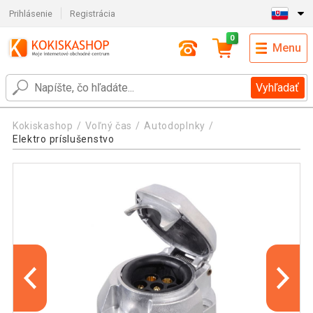
Prihlásenie
Registrácia
0
Menu
Vyhľadať
Kokiskashop
Voľný čas
Autodoplnky
Elektro príslušenstvo