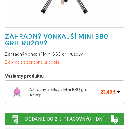
ZÁHRADNÝ VONKAJŠÍ MINI BBQ
GRIL RUŽOVÝ
Záhradný vonkajší Mini BBQ gril ružový
Zobraziť podrobnejší popis
Varianty produktu
Záhradný vonkajší Mini BBQ gril
23,49 €
ružový
Mini gril na drevené uhlie s kanvicou,
25,89 €
čierny okrúhly
DODANIE DO 2-3 PRACOVNÝCH DNÍ