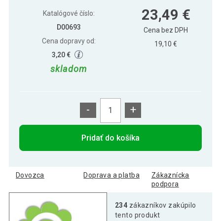
23,49 €
Záhradný vonkajší Mini BBQ gril - fialový
23,49 €
Katalógové číslo:
D00693
Cena bez DPH
Cena dopravy od:
19,10 €
23,49 €
Záhradný vonkajší Mini BBQ gril zelený
3,20 €
skladom
-
+
Pridať do košíka
Dovozca
Doprava a platba
Zákaznícka
podpora
234
zákazníkov zakúpilo
tento produkt