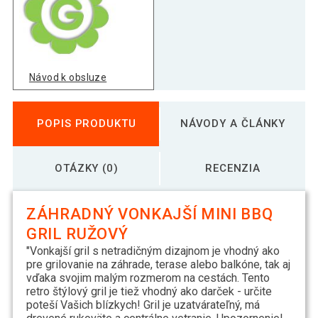
Návod k obsluze
POPIS PRODUKTU
NÁVODY A ČLÁNKY
OTÁZKY (0)
RECENZIA
ZÁHRADNÝ VONKAJŠÍ MINI BBQ
GRIL RUŽOVÝ
"Vonkajší gril s netradičným dizajnom je vhodný ako
pre grilovanie na záhrade, terase alebo balkóne, tak aj
vďaka svojim malým rozmerom na cestách. Tento
retro štýlový gril je tiež vhodný ako darček - určite
poteší Vašich blízkych! Gril je uzatvárateľný, má