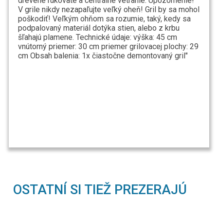
drevené rukoväte a centrálne vetranie. Upozornenie!
V grile nikdy nezapaľujte veľký oheň! Gril by sa mohol
poškodiť! Veľkým ohňom sa rozumie, taký, kedy sa
podpalovaný materiál dotýka stien, alebo z krbu
šľahajú plamene. Technické údaje: výška: 45 cm
vnútorný priemer: 30 cm priemer grilovacej plochy: 29
cm Obsah balenia: 1x čiastočne demontovaný gril"
OSTATNÍ SI TIEŽ PREZERAJÚ